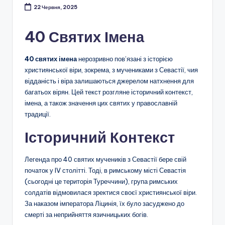
22 Червня, 2025
40 Святих Імена
40 святих імена
нерозривно пов’язані з історією
християнської віри, зокрема, з мучениками з Севастії, чия
відданість і віра залишаються джерелом натхнення для
багатьох вірян. Цей текст розгляне історичний контекст,
імена, а також значення цих святих у православній
традиції.
Історичний Контекст
Легенда про 40 святих мучеників з Севастії бере свій
початок у IV столітті. Тоді, в римському місті Севастія
(сьогодні це територія Туреччини), група римських
солдатів відмовилася зректися своєї християнської віри.
За наказом імператора Ліцинія, їх було засуджено до
смерті за неприйняття язичницьких богів.