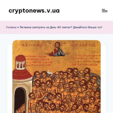
cryptonews.v.ua
Перейти
до
Актуальні
вмісту
новини
Головна
»
Які імена святкують на День 40 святих? Дізнайтеся більше тут!
криптовалют,
аналітика,
курси,
прогнози
та
гайди.