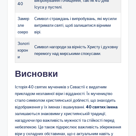
випробування і очищення, такі як 40 днів
40
Ісуса у пустелі.
Замер
Символ страждань і випробувань, які мусили
зле
витримати святі, щоб залишитися вірними
озеро
вірі.
Золоті
Символ нагороди за вірність Христу і духовну
корон
перемогу над мирськими спокусами.
и
Висновки
Історія 40 святих мучеників з Севастії є видатним
прикладом незламної віри і відданості. Їх мучеництво
стало символом християнської доблесті, що знаходить
відображення у їх іменах і вшануванні.
40 святих імена
залишаються знаковими у християнській традиції,
нагадуючи про важливість мужності та стійкості перед
небезпекою. Це також підкреслює важливість збереження
віри у складних обставинах, що є актуальним навіть у