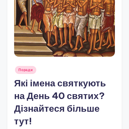
Опубліковано
Поради
у
Які імена святкують
на День 40 святих?
Дізнайтеся більше
тут!