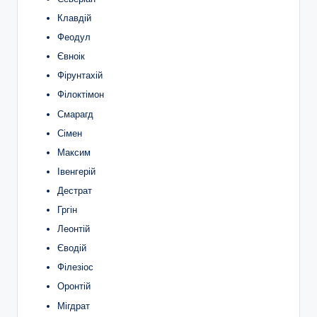
Клавдій
Феодул
Євноік
Фірунтахій
Філоктімон
Смарагд
Сімен
Максим
Івенгерій
Дестрат
Гргін
Леонтій
Єводій
Філезіос
Оронтій
Мігдрат