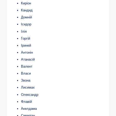
Киріон
Кандид
Домній
Ісидор
Ілія
Горгій
Іриней
Антонін
Атанасій
Валент
Власи
Звона
Лисимах
Олександр
Флавій
Акелдама
Северіан