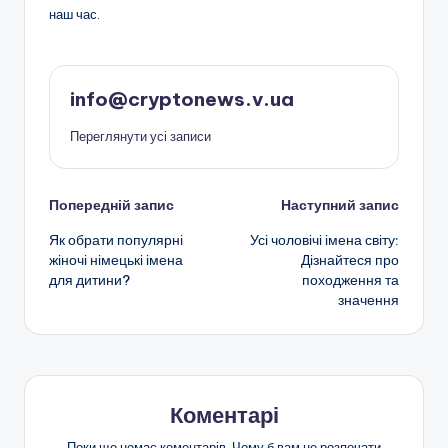
наш час.
info@cryptonews.v.ua
Переглянути усі записи
Навігація
Попередній запис
Наступний запис
Як обрати популярні
Усі чоловічі імена світу:
по
жіночі німецькі імена
Дізнайтеся про
для дитини?
походження та
запису
значення
Коментарі
Поки що немає коментарів. Чому б вам не розпочати