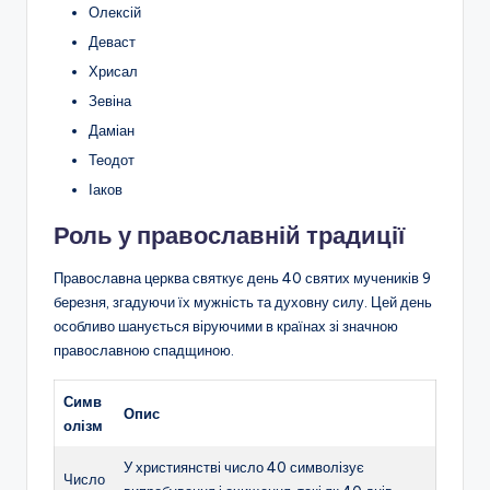
Олексій
Деваст
Хрисал
Зевіна
Даміан
Теодот
Іаков
Роль у православній традиції
Православна церква святкує день 40 святих мучеників 9
березня, згадуючи їх мужність та духовну силу. Цей день
особливо шанується віруючими в країнах зі значною
православною спадщиною.
Симв
Опис
олізм
У християнстві число 40 символізує
Число