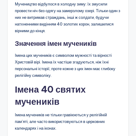
Мучеництво відбулося в холодну зиму: їх змусили
провести ніч без одягу на замерзлому озері. Тільки один з
них не витримав страждань, інші ж солдати, будучи
натхненними видінням 40 золотих корон, залишилися
вірними до кінця.
Значення імен мучеників
Імена цих мучеників є символом мужності та вірності
Христовій вірі. Імена їх частіше згадуються, ніж їхні
персональні історії, проте кожне з цих імен має глибоку
релігійну символіку.
Імена 40 святих
мучеників
Імена мучеників не тільки гравіюються у релігійній
пам’яті, але часто використовуються в церковних
календарях і на іконах.