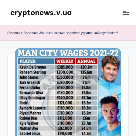
cryptonews.v.ua
Перейти
до
Актуальні
вмісту
новини
Головна
»
Зарплата Зінченко: скільки заробляє український футболіст?
криптовалют,
аналітика,
курси,
прогнози
та
гайди.