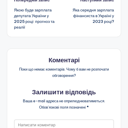
Навігація
Попередній запис
Наступний запис
Якою буде зарплата
Яка середня зарплата
по
депутата України у
фінансиста в Україні у
2025 році: прогноз та
2023 році?
запису
реалії
Коментарі
Поки що немає коментарів. Чому б вам не розпочати
обговорення?
Залишити відповідь
Ваша e-mail адреса не оприлюднюватиметься.
Обов’язкові поля позначені
*