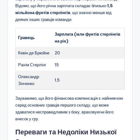
Відомо, що його річна зарплата складає близько
1,5
мільйона фунтів стерлінгів
, що значно менше від
деяких інших гравців команди.
Зарплата (млн фунтів стерлінгів
Гравець
на рік)
Кевін де Брюйне
20
Рахім Стерлінг
15
Олександр
1,5
Зінченко
Зауважимо, що його фінансова компенсація є найнижчою
серед основних гравців першого складу, що може
здаватися несправедливим з боку, враховуючи його
внесок у гру.
Переваги та Недоліки Низької