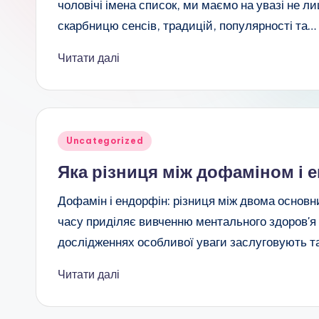
чоловічі імена список, ми маємо на увазі не 
скарбницю сенсів, традицій, популярності та…
Читати далі
Опубліковано
Uncategorized
у
Яка різниця між дофаміном і
Дофамін і ендорфін: різниця між двома основ
часу приділяє вивченню ментального здоров'я 
дослідженнях особливої уваги заслуговують та
Читати далі