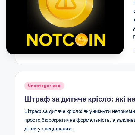
Опубліковано
Uncategorized
у
Штраф за дитяче крісло: які на
Штраф за дитяче крісло: як уникнути неприємн
просто бюрократична формальність, а важливи
дітей у спеціальних…