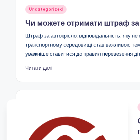
Опубліковано
Uncategorized
у
Чи можете отримати штраф за 
Штраф за автокрісло: відповідальність, яку не
транспортному середовищі став важливою тем
уважніше ставитися до правил перевезення ді
Читати далі
О
у