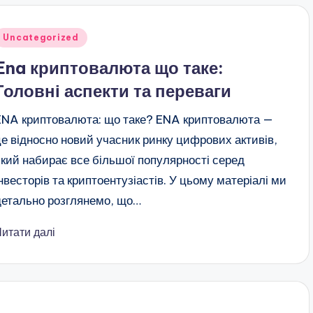
публіковано
Uncategorized
Ena криптовалюта що таке:
Головні аспекти та переваги
ENA криптовалюта: що таке? ENA криптовалюта —
це відносно новий учасник ринку цифрових активів,
який набирає все більшої популярності серед
інвесторів та криптоентузіастів. У цьому матеріалі ми
детально розглянемо, що…
Читати далі