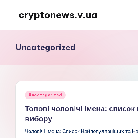
cryptonews.v.ua
Перейти
до
Актуальні
вмісту
новини
криптовалют,
Uncategorized
аналітика,
курси,
прогнози
та
гайди.
Опубліковано
Uncategorized
у
Топові чоловічі імена: списо
вибору
Чоловічі Імена: Список Найпопулярніших та Н