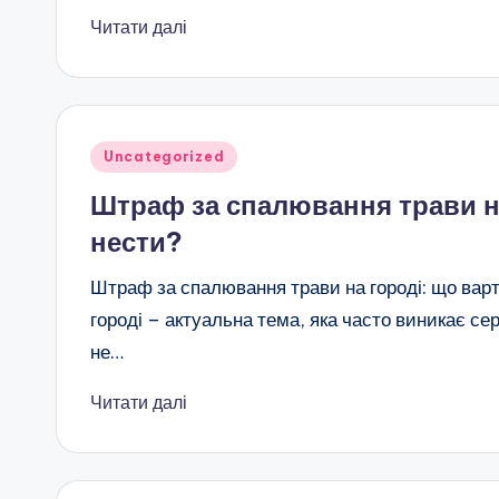
Читати далі
Опубліковано
Uncategorized
у
Штраф за спалювання трави на
нести?
Штраф за спалювання трави на городі: що вар
городі – актуальна тема, яка часто виникає с
не…
Читати далі