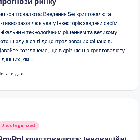
прогнози ринку
Sei криптовалюта: Введення Sei криптовалюта
активно захоплює увагу інвесторів завдяки своїм
унікальним технологічним рішенням та великому
потенціалу в світі децентралізованих фінансів.
Давайте розглянемо, що відрізняє цю криптовалюту
ід інших, які…
Читати далі
публіковано
Uncategorized
PayPal криптовалюта: Інноваційні