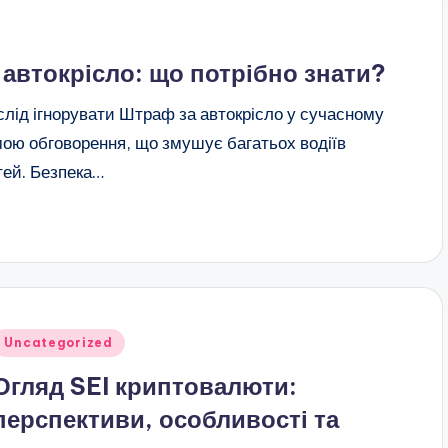
автокрісло: що потрібно знати?
 слід ігнорувати Штраф за автокрісло у сучасному
ою обговорення, що змушує багатьох водіїв
тей. Безпека…
публіковано
Uncategorized
Огляд SEI криптовалюти:
перспективи, особливості та