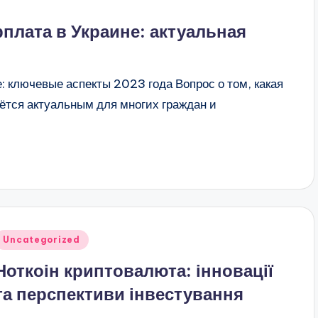
плата в Украине: актуальная
: ключевые аспекты 2023 года Вопрос о том, какая
ётся актуальным для многих граждан и
публіковано
Uncategorized
Ноткоін криптовалюта: інновації
та перспективи інвестування