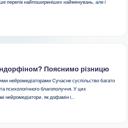
лише перелік найпоширеніших найменувань, але і
 ендорфіном? Пояснимо різницю
ними нейромедіаторами Сучасне суспільство багато
та психологічного благополуччя. У цих
кі нейромедіатори, як дофамін і…