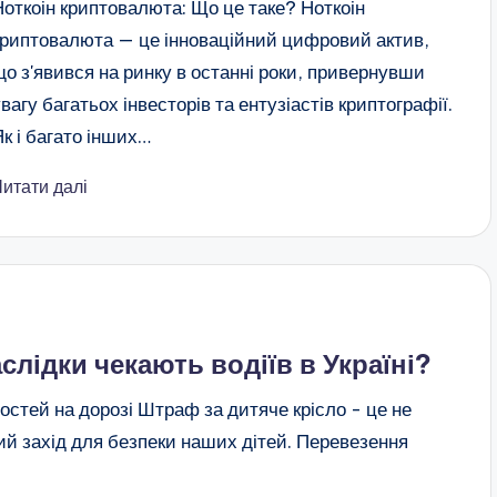
Ноткоін криптовалюта: Що це таке? Ноткоін
криптовалюта — це інноваційний цифровий актив,
що з'явився на ринку в останні роки, привернувши
увагу багатьох інвесторів та ентузіастів криптографії.
Як і багато інших…
Читати далі
слідки чекають водіїв в Україні?
остей на дорозі Штраф за дитяче крісло - це не
й захід для безпеки наших дітей. Перевезення