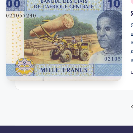
у
Пагінація
П
С
записів