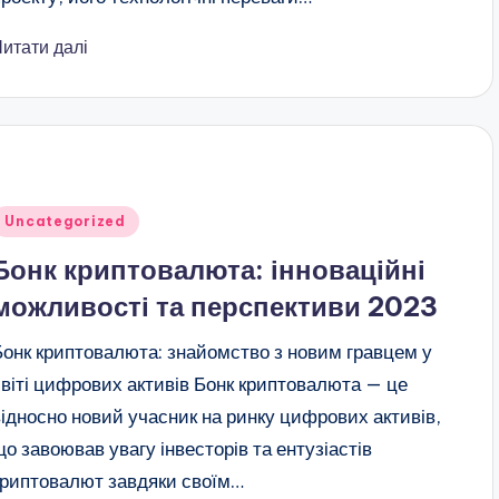
Читати далі
публіковано
Uncategorized
Бонк криптовалюта: інноваційні
можливості та перспективи 2023
Бонк криптовалюта: знайомство з новим гравцем у
світі цифрових активів Бонк криптовалюта — це
відносно новий учасник на ринку цифрових активів,
що завоював увагу інвесторів та ентузіастів
криптовалют завдяки своїм…