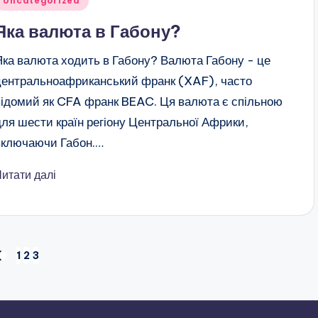
Uncategorized
Яка валюта в Габону?
Яка валюта ходить в Габону? Валюта Габону - це
центральноафриканський франк (XAF), часто
відомий як CFA франк BEAC. Ця валюта є спільною
для шести країн регіону Центральної Африки,
включаючи Габон.…
Читати далі
1
2
3
ОПЕРЕДНЯ
ТОРІНКА