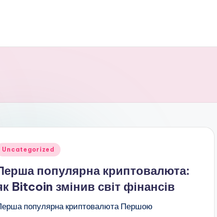
публіковано
Uncategorized
Перша популярна криптовалюта:
як Bitcoin змінив світ фінансів
Перша популярна криптовалюта Першою