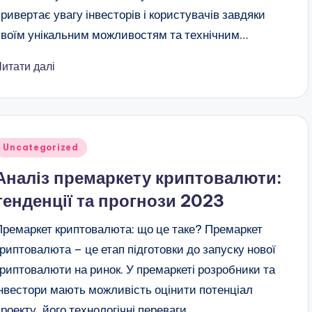
привертає увагу інвесторів і користувачів завдяки
своїм унікальним можливостям та технічним…
Читати далі
публіковано
Uncategorized
Аналіз премаркету криптовалюти:
тенденції та прогнози 2023
Премаркет криптовалюта: що це таке? Премаркет
криптовалюта – це етап підготовки до запуску нової
криптовалюти на ринок. У премаркеті розробники та
інвестори мають можливість оцінити потенціал
проекту, його технологічні переваги…