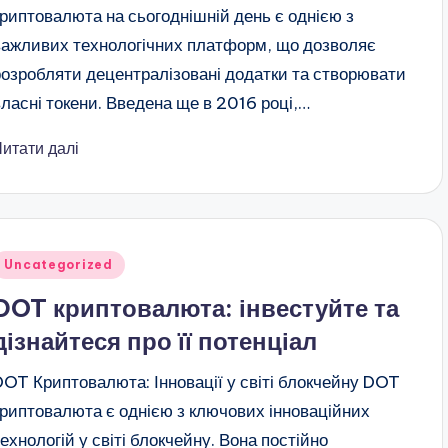
криптовалюта на сьогоднішній день є однією з
важливих технологічних платформ, що дозволяє
розробляти децентралізовані додатки та створювати
власні токени. Введена ще в 2016 році,…
Читати далі
публіковано
Uncategorized
DOT криптовалюта: інвестуйте та
дізнайтеся про її потенціал
DOT Криптовалюта: Інновації у світі блокчейну DOT
криптовалюта є однією з ключових інноваційних
технологій у світі блокчейну. Вона постійно