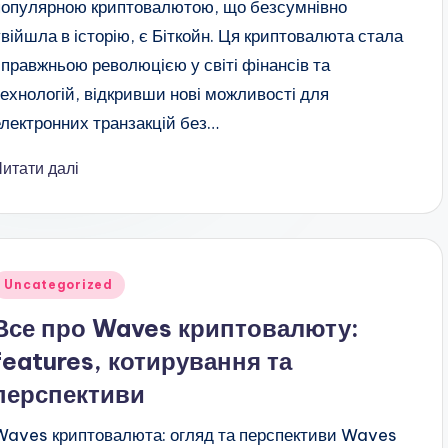
популярною криптовалютою, що безсумнівно
увійшла в історію, є Біткойн. Ця криптовалюта стала
справжньою революцією у світі фінансів та
технологій, відкривши нові можливості для
електронних транзакцій без…
Читати далі
публіковано
Uncategorized
Все про Waves криптовалюту:
features, котирування та
перспективи
Waves криптовалюта: огляд та перспективи Waves