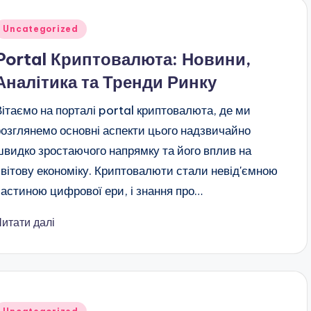
публіковано
Uncategorized
Portal Криптовалюта: Новини,
Аналітика та Тренди Ринку
Вітаємо на порталі portal криптовалюта, де ми
розглянемо основні аспекти цього надзвичайно
швидко зростаючого напрямку та його вплив на
світову економіку. Криптовалюти стали невід'ємною
частиною цифрової ери, і знання про…
Читати далі
публіковано