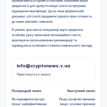
залишатиметься одним із ключових показників вашої
придатності для здобуття вищої освіти чи програми
підвищення кваліфікації. Це не лише формальний
документ, а й спосіб продемонструвати свою готовність
до нових викликів і навчання.
В умовах зростаючої конкуренції варто приділити
особливу увагу написанню мотиваційного листа,
враховуючи загальновизнані рекомендації та
індивідуальні особливості кожного навчального закладу.
info@cryptonews.v.ua
Переглянути усі записи
Навігація
Попередній запис
Наступний запис
Як перевірити екстра
Резус конфлікт виникає
по
гроші: найефективніші
якщо: основні причини