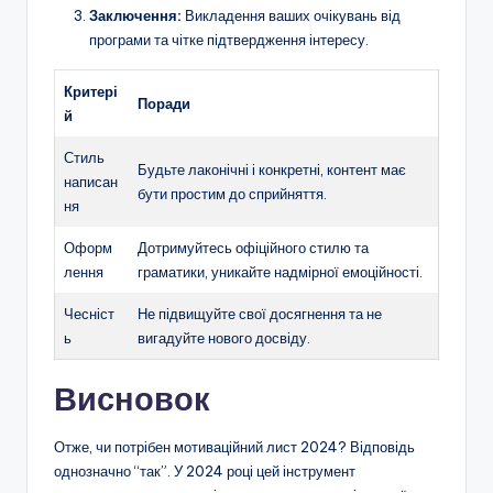
Заключення:
Викладення ваших очікувань від
програми та чітке підтвердження інтересу.
Критері
Поради
й
Стиль
Будьте лаконічні і конкретні, контент має
написан
бути простим до сприйняття.
ня
Оформ
Дотримуйтесь офіційного стилю та
лення
граматики, уникайте надмірної емоційності.
Чесніст
Не підвищуйте свої досягнення та не
ь
вигадуйте нового досвіду.
Висновок
Отже, чи потрібен мотиваційний лист 2024? Відповідь
однозначно “так”. У 2024 році цей інструмент