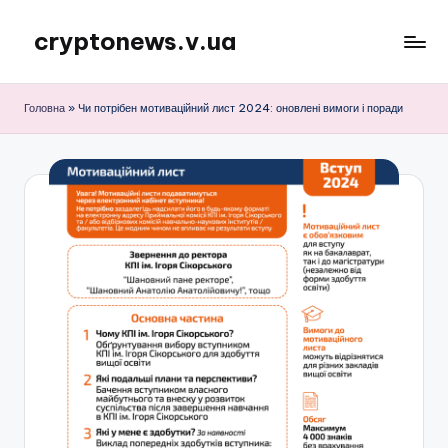
cryptonews.v.ua
Перейти
до
Актуальні
вмісту
новини
Головна
»
Чи потрібен мотиваційний лист 2024: оновлені вимоги і поради
криптовалют,
аналітика,
курси,
прогнози
та
гайди.