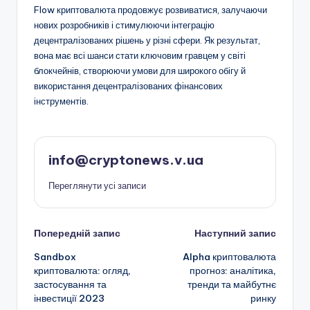
Flow криптовалюта продовжує розвиватися, залучаючи
нових розробників і стимулюючи інтеграцію
децентралізованих рішень у різні сфери. Як результат,
вона має всі шанси стати ключовим гравцем у світі
блокчейнів, створюючи умови для широкого обігу й
використання децентралізованих фінансових
інструментів.
info@cryptonews.v.ua
Переглянути усі записи
Навігація
Попередній запис
Наступний запис
Sandbox
Alpha криптовалюта
по
криптовалюта: огляд,
прогноз: аналітика,
застосування та
тренди та майбутнє
запису
інвестиції 2023
ринку