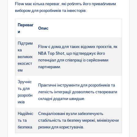
Flow має кілька переваг, які роблять його привабливим
вибором для розробників та інвесторів:
Переваг
Опис
и
Підтрим
Flow є дома для таких відомих проєктів, як
ка
NBA Top Shot, що підтверджує його
великих
потенціал для співпраці із серйозними
екосист
партнерами.
ем
Зручніс
Практичні інструменти для розробників та
ть для
легкість інтеграції дозволяють створювати
розробн
складні додатки швидше.
иків
Надійніс
Спеціалізовані вузли забезпечують
ть та
стабільність та безпеку мережі, мінімізуючи
безпека
ризики для користувачів.