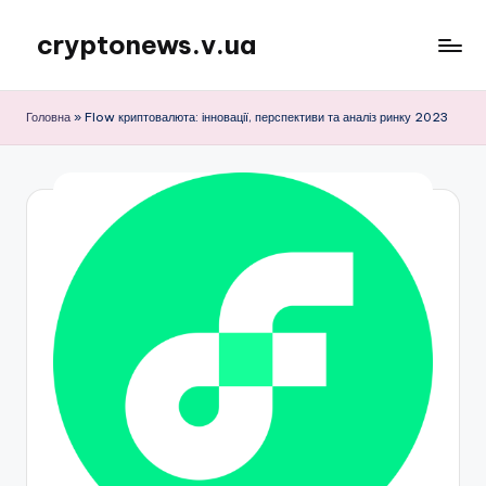
cryptonews.v.ua
Перейти
до
Актуальні
вмісту
новини
Головна
»
Flow криптовалюта: інновації, перспективи та аналіз ринку 2023
криптовалют,
аналітика,
курси,
прогнози
та
гайди.