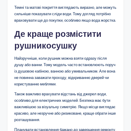
Темні та матові покриття виглядають виразно, але можуть
сильніше показувати сліди води. Тому догляд потрібно
враховувати ще до покупки, особливо якщо вода жорстка.
Де краще розмістити
рушникосушку
Найзручніше, коли рушник можна взяти одразу після
душу або ванни. Тому модель часто встановлюють поруч
із душовою кабіною, ванною або умивальником. Але вона
не повинна заважати проходу, відкриванню дверей чи
користуванню меблями.
Також важливо врахувати відстань від джерел води,
особливо для електричних моделей. Безпека має бути
важливішою за візуальну симетрію. Якщо місце виглядає
красиво, але незручне або ризиковане, краще обрати інше
розташування.
Планувати встановлення бажано до завершення ремонту.