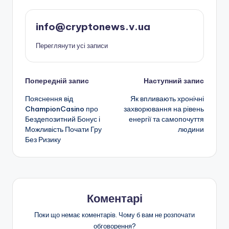
info@cryptonews.v.ua
Переглянути усі записи
Навігація
Попередній запис
Наступний запис
Пояснення від
Як впливають хронічні
по
ChampionCasino про
захворювання на рівень
Бездепозитний Бонус і
енергії та самопочуття
запису
Можливість Почати Гру
людини
Без Ризику
Коментарі
Поки що немає коментарів. Чому б вам не розпочати
обговорення?