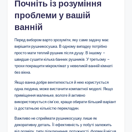
Почніть із розуміння
проблеми у вашій
ванній
Перед вибором варто зрозуміти, яку саме задачу має
вирішити рушникосушка. В одному випадку потрібно
просто мати теплий рушник після душу. В іншому –
швидше сушити кілька банних рушників. У третьому –
трохи покращити мікроклімат у невеликій ванній кімнаті
без вікна.
Якщо ванна добре вентилюється й нею користується
одна людина, може вистачити компактної моделі. Якщо
приміщення маленьке, вологе й активно
використовується сім’єю, краще обирати більший варіант
із достатньою кількістю перекладин.
Важливо не сприймати рушникосушку лише як
декоративну деталь. Її ефективність у побуті залежить
від розміру, типу підключення, потужності, форми й місця