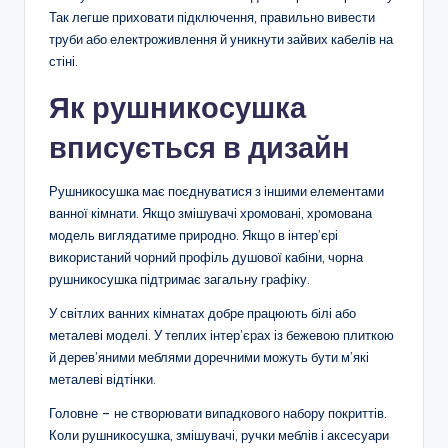
Так легше приховати підключення, правильно вивести
труби або електроживлення й уникнути зайвих кабелів на
стіні.
Як рушникосушка
вписується в дизайн
Рушникосушка має поєднуватися з іншими елементами
ванної кімнати. Якщо змішувачі хромовані, хромована
модель виглядатиме природно. Якщо в інтер’єрі
використаний чорний профіль душової кабіни, чорна
рушникосушка підтримає загальну графіку.
У світлих ванних кімнатах добре працюють білі або
металеві моделі. У теплих інтер’єрах із бежевою плиткою
й дерев’яними меблями доречними можуть бути м’які
металеві відтінки.
Головне – не створювати випадкового набору покриттів.
Коли рушникосушка, змішувачі, ручки меблів і аксесуари