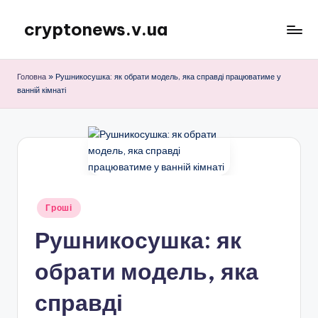
cryptonews.v.ua
Перейти
до
Актуальні
вмісту
новини
Головна
»
Рушникосушка: як обрати модель, яка справді працюватиме у
криптовалют,
ванній кімнаті
аналітика,
курси,
прогнози
та
гайди.
Опубліковано
Гроші
у
Рушникосушка: як
обрати модель, яка
справді