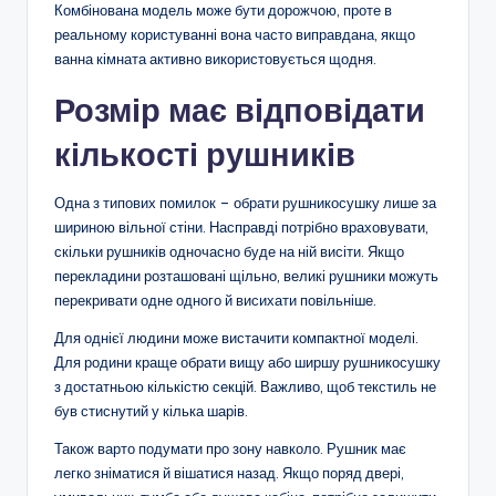
Комбінована модель може бути дорожчою, проте в
реальному користуванні вона часто виправдана, якщо
ванна кімната активно використовується щодня.
Розмір має відповідати
кількості рушників
Одна з типових помилок – обрати рушникосушку лише за
шириною вільної стіни. Насправді потрібно враховувати,
скільки рушників одночасно буде на ній висіти. Якщо
перекладини розташовані щільно, великі рушники можуть
перекривати одне одного й висихати повільніше.
Для однієї людини може вистачити компактної моделі.
Для родини краще обрати вищу або ширшу рушникосушку
з достатньою кількістю секцій. Важливо, щоб текстиль не
був стиснутий у кілька шарів.
Також варто подумати про зону навколо. Рушник має
легко зніматися й вішатися назад. Якщо поряд двері,