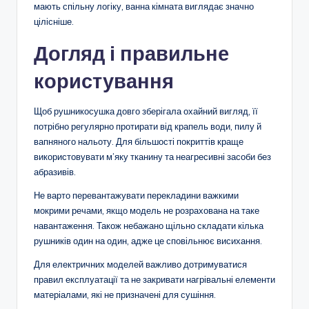
мають спільну логіку, ванна кімната виглядає значно
цілісніше.
Догляд і правильне
користування
Щоб рушникосушка довго зберігала охайний вигляд, її
потрібно регулярно протирати від крапель води, пилу й
вапняного нальоту. Для більшості покриттів краще
використовувати м’яку тканину та неагресивні засоби без
абразивів.
Не варто перевантажувати перекладини важкими
мокрими речами, якщо модель не розрахована на таке
навантаження. Також небажано щільно складати кілька
рушників один на один, адже це сповільнює висихання.
Для електричних моделей важливо дотримуватися
правил експлуатації та не закривати нагрівальні елементи
матеріалами, які не призначені для сушіння.