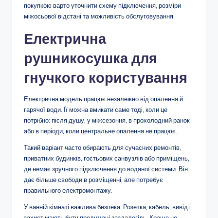
покупкою варто уточнити схему підключення, розміри
міжосьової відстані та можливість обслуговування.
Електрична
рушникосушка для
гнучкого користування
Електрична модель працює незалежно від опалення й
гарячої води. Її можна вмикати саме тоді, коли це
потрібно: після душу, у міжсезоння, в прохолодний ранок
або в періоди, коли центральне опалення не працює.
Такий варіант часто обирають для сучасних ремонтів,
приватних будинків, гостьових санвузлів або приміщень,
де немає зручного підключення до водяної системи. Він
дає більше свободи в розміщенні, але потребує
правильного електромонтажу.
У ванній кімнаті важлива безпека. Розетка, кабель, вивід і
захист мають бути продумані заздалегідь. Краще не