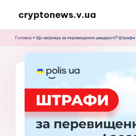
cryptonews.v.ua
Перейти
до
Актуальні
вмісту
новини
Головна
»
Що загрожує за перевищення швидкості? Штрафи т
криптовалют,
аналітика,
курси,
прогнози
та
гайди.