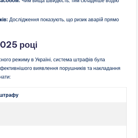
засобом:
Чим вища швидкість, тим складніше водію
ів:
Дослідження показують, що ризик аварій прямо
025 році
ого режиму в Україні, система штрафів була
ефективнішого виявлення порушників та накладання
нати:
 штрафу
н