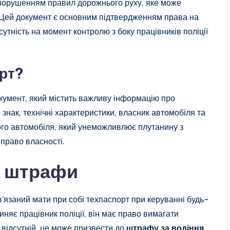
 порушенням правил дорожнього руху, яке може
. Цей документ є основним підтвердженням права на
утність на момент контролю з боку працівників поліції
орт?
кумент, який містить важливу інформацію про
знак, технічні характеристики, власник автомобіля та
шого автомобіля, який унеможливлює плутанину з
право власності.
а штрафи
в’язаний мати при собі техпаспорт при керуванні будь-
иняє працівник поліції, він має право вимагати
відсутній, це може призвести до
штрафу за водіння