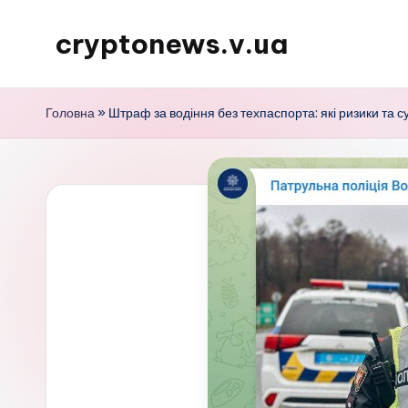
cryptonews.v.ua
Перейти
до
Актуальні
вмісту
новини
Головна
»
Штраф за водіння без техпаспорта: які ризики та 
криптовалют,
аналітика,
курси,
прогнози
та
гайди.