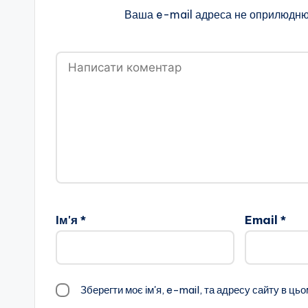
Ваша e-mail адреса не оприлюдню
Ім'я
*
Email
*
Зберегти моє ім'я, e-mail, та адресу сайту в ць