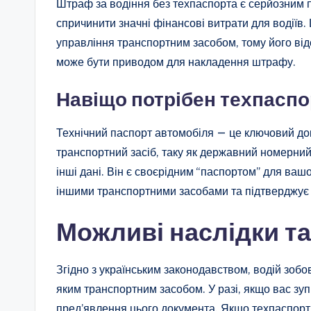
Штраф за водіння без техпаспорта є серйозним
спричинити значні фінансові витрати для водіїв
управління транспортним засобом, тому його відс
може бути приводом для накладення штрафу.
Навіщо потрібен техпасп
Технічний паспорт автомобіля — це ключовий до
транспортний засіб, таку як державний номерний 
інші дані. Він є своєрідним “паспортом” для ва
іншими транспортними засобами та підтверджує 
Можливі наслідки т
Згідно з українським законодавством, водій зобо
яким транспортним засобом. У разі, якщо вас зуп
пред’явлення цього документа. Якщо техпаспорт 