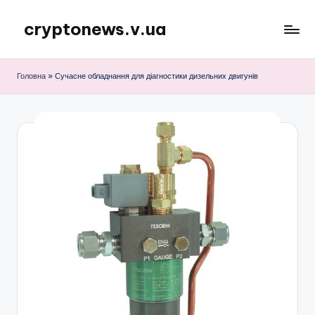
cryptonews.v.ua
Перейти
до
Актуальні
вмісту
новини
Головна
»
Сучасне обладнання для діагностики дизельних двигунів
криптовалют,
аналітика,
курси,
прогнози
та
гайди.