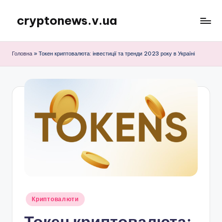
cryptonews.v.ua
Перейти
до
Актуальні
вмісту
новини
Головна
»
Токен криптовалюта: інвестиції та тренди 2023 року в Україні
криптовалют,
аналітика,
курси,
прогнози
та
гайди.
Опубліковано
Криптовалюти
у
Токен криптовалюта: