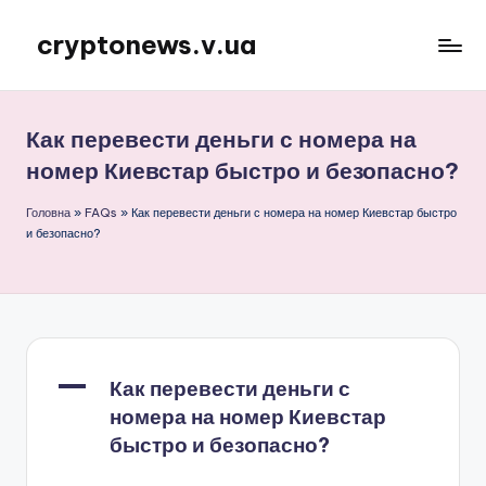
cryptonews.v.ua
Перейти
до
Актуальні
вмісту
новини
криптовалют,
Как перевести деньги с номера на
аналітика,
номер Киевстар быстро и безопасно?
курси,
прогнози
Головна
»
FAQs
»
Как перевести деньги с номера на номер Киевстар быстро
та
и безопасно?
гайди.
A
Как перевести деньги с
номера на номер Киевстар
быстро и безопасно?