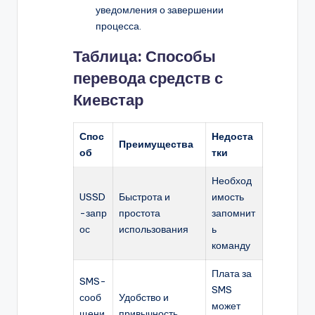
уведомления о завершении
процесса.
Таблица: Способы
перевода средств с
Киевстар
Спос
Недоста
Преимущества
об
тки
Необход
USSD
Быстрота и
имость
-запр
простота
запомнит
ос
использования
ь
команду
Плата за
SMS-
SMS
сооб
Удобство и
может
щени
привычность