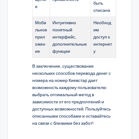
быть
е
списана
Моби
Интуитивно
Необход
льное
понятный
им
прил
интерфейс,
доступ к
ожен
дополнительные
интернет
ие
функции
у
В заключение, существование
нескольких способов перевода денег с
номера на номер Киевстар дает
возможность каждому пользователю
выбрать оптимальный метод в
зависимости от его предпочтений и
доступных возможностей. Пользуйтесь
описанными способами и оставайтесь
на связи с близкими без забот!