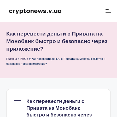
cryptonews.v.ua
Перейти
до
Актуальні
вмісту
новини
криптовалют,
Как перевести деньги с Привата на
аналітика,
Монобанк быстро и безопасно через
курси,
приложение?
прогнози
та
Головна
»
FAQs
»
Как перевести деньги с Привата на Монобанк быстро и
гайди.
безопасно через приложение?
A
Как перевести деньги с
Привата на Монобанк
быстро и безопасно через