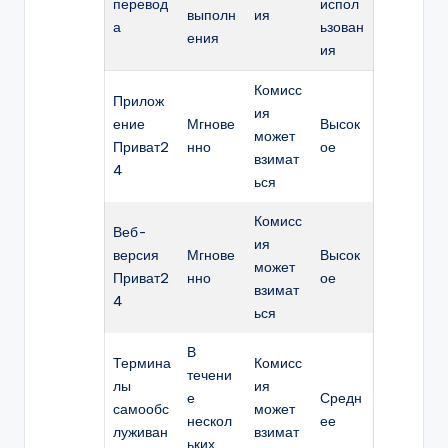
перевод
испол
выполн
ия
а
ьзован
ения
ия
Комисс
Прилож
ия
ение
Мгнове
Высок
может
Приват2
нно
ое
взимат
4
ься
Комисс
Веб-
ия
версия
Мгнове
Высок
может
Приват2
нно
ое
взимат
4
ься
В
Термина
Комисс
течени
лы
ия
е
Средн
самообс
может
нескол
ее
луживан
взимат
ьких