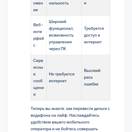
ожен
нальность
я
ие
Широкий
Веб-
функционал,
Требуется
инте
возможность
доступ в
рфей
управления
интернет
с
через ПК
Серв
исны
Высокий
е
Не требуется
риск
сооб
интернет
ошибки
щени
я
Теперь вы знаете, как перевести деньги с
водафона на лайф. Наслаждайтесь
удобством вашего мобильного
оператора и не бойтесь совершать