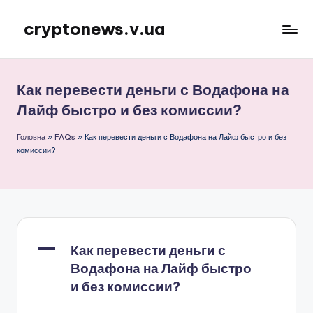
cryptonews.v.ua
Перейти
до
Актуальні
вмісту
новини
криптовалют,
Как перевести деньги с Водафона на
аналітика,
Лайф быстро и без комиссии?
курси,
прогнози
Головна
»
FAQs
»
Как перевести деньги с Водафона на Лайф быстро и без
та
комиссии?
гайди.
A
Как перевести деньги с
Водафона на Лайф быстро
и без комиссии?