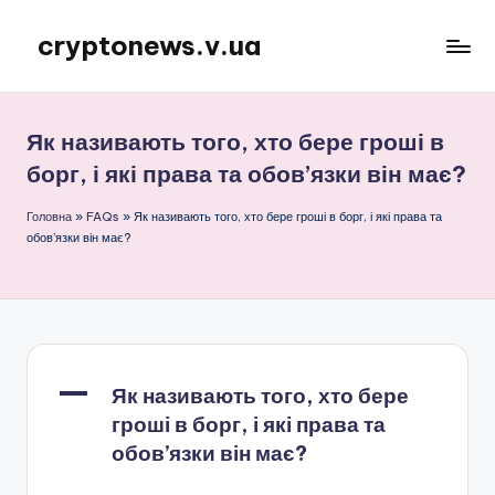
cryptonews.v.ua
Перейти
до
Актуальні
вмісту
новини
криптовалют,
Як називають того, хто бере гроші в
аналітика,
борг, і які права та обов’язки він має?
курси,
прогнози
Головна
»
FAQs
»
Як називають того, хто бере гроші в борг, і які права та
та
обов’язки він має?
гайди.
A
Як називають того, хто бере
гроші в борг, і які права та
обов’язки він має?