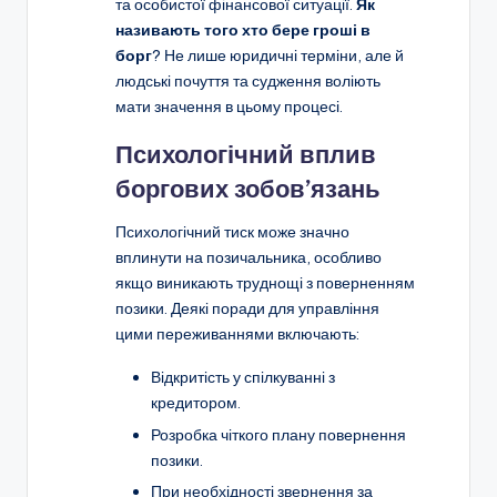
та особистої фінансової ситуації.
Як
називають того хто бере гроші в
борг
? Не лише юридичні терміни, але й
людські почуття та судження воліють
мати значення в цьому процесі.
Психологічний вплив
боргових зобов’язань
Психологічний тиск може значно
вплинути на позичальника, особливо
якщо виникають труднощі з поверненням
позики. Деякі поради для управління
цими переживаннями включають:
Відкритість у спілкуванні з
кредитором.
Розробка чіткого плану повернення
позики.
При необхідності звернення за