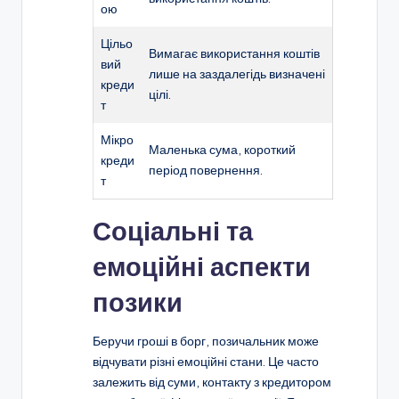
ою
Цільо
Вимагає використання коштів
вий
лише на заздалегідь визначені
креди
цілі.
т
Мікро
Маленька сума, короткий
креди
період повернення.
т
Соціальні та
емоційні аспекти
позики
Беручи гроші в борг, позичальник може
відчувати різні емоційні стани. Це часто
залежить від суми, контакту з кредитором