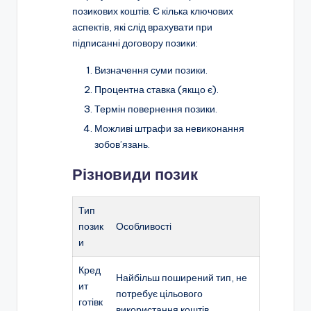
позикових коштів. Є кілька ключових
аспектів, які слід врахувати при
підписанні договору позики:
Визначення суми позики.
Процентна ставка (якщо є).
Термін повернення позики.
Можливі штрафи за невиконання
зобов’язань.
Різновиди позик
Тип
позик
Особливості
и
Кред
Найбільш поширений тип, не
ит
потребує цільового
готівк
використання коштів.