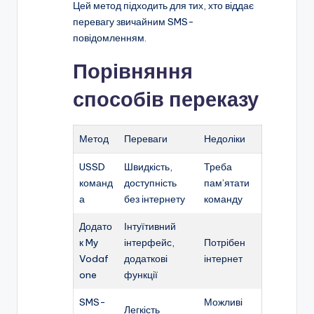
Цей метод підходить для тих, хто віддає
перевагу звичайним SMS-
повідомленням.
Порівняння
способів переказу
Метод
Переваги
Недоліки
USSD
Швидкість,
Треба
команд
доступність
пам’ятати
а
без інтернету
команду
Додато
Інтуїтивний
к My
інтерфейс,
Потрібен
Vodaf
додаткові
інтернет
one
функції
SMS-
Можливі
Легкість