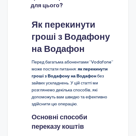
для цього?
Як перекинути
гроші з Водафону
на Водафон
Перед багатьма абонентами “Vodafone”
може постати питання:
як перекинути
гроші з Водафону на Водафон
без
зайвих ускладнень. У цій статті ми
розглянемо декілька способів, які
допоможуть вам швидко та ефективно
здійснити цю операцію.
Основні способи
переказу коштів