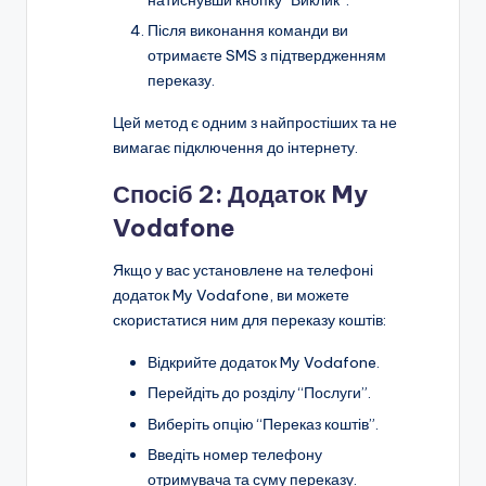
натиснувши кнопку “Виклик”.
Після виконання команди ви
отримаєте SMS з підтвердженням
переказу.
Цей метод є одним з найпростіших та не
вимагає підключення до інтернету.
Спосіб 2: Додаток My
Vodafone
Якщо у вас установлене на телефоні
додаток My Vodafone, ви можете
скористатися ним для переказу коштів:
Відкрийте додаток My Vodafone.
Перейдіть до розділу “Послуги”.
Виберіть опцію “Переказ коштів”.
Введіть номер телефону
отримувача та суму переказу.