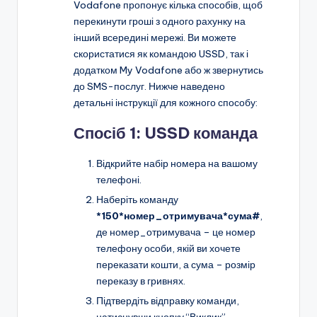
Vodafone пропонує кілька способів, щоб
перекинути гроші з одного рахунку на
інший всередині мережі. Ви можете
скористатися як командою USSD, так і
додатком My Vodafone або ж звернутись
до SMS-послуг. Нижче наведено
детальні інструкції для кожного способу:
Спосіб 1: USSD команда
Відкрийте набір номера на вашому
телефоні.
Наберіть команду
*150*номер_отримувача*сума#
,
де номер_отримувача – це номер
телефону особи, якій ви хочете
переказати кошти, а сума – розмір
переказу в гривнях.
Підтвердіть відправку команди,