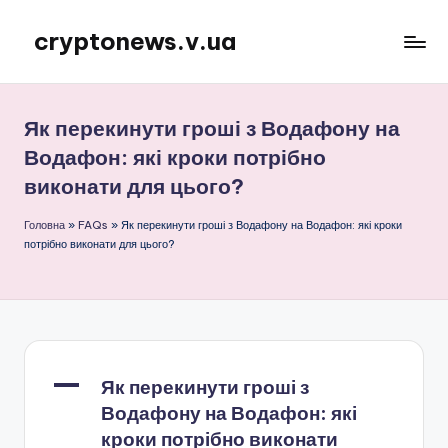
cryptonews.v.ua
Перейти
до
Актуальні
вмісту
новини
криптовалют,
Як перекинути гроші з Водафону на
аналітика,
Водафон: які кроки потрібно
курси,
виконати для цього?
прогнози
та
Головна
»
FAQs
»
Як перекинути гроші з Водафону на Водафон: які кроки
гайди.
потрібно виконати для цього?
A
Як перекинути гроші з
Водафону на Водафон: які
кроки потрібно виконати