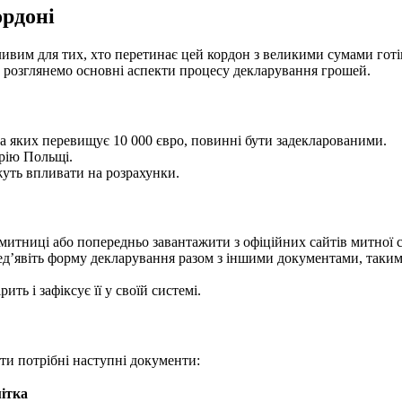
ордоні
ивим для тих, хто перетинає цей кордон з великими сумами готів
и розглянемо основні аспекти процесу декларування грошей.
ма яких перевищує 10 000 євро, повинні бути задекларованими.
орію Польщі.
жуть впливати на розрахунки.
 митниці або попередньо завантажити з офіційних сайтів митної
д’явіть форму декларування разом з іншими документами, таким
ь і зафіксує її у своїй системі.
ти потрібні наступні документи:
ітка