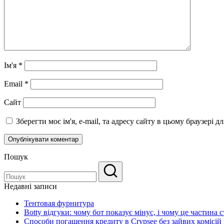
Ім'я
*
Email
*
Сайт
Зберегти моє ім'я, e-mail, та адресу сайту в цьому браузері 
Пошук
Недавні записи
Тентовая фурнитура
Botty відгуки: чому бот показує мінус, і чому це частина с
Способи погашення кредиту в Crypsee без зайвих комісій