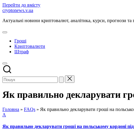
Перейти до вмісту
cryptonews.v.ua
Актуальні новини криптовалют, аналітика, курси, прогнози та 
Гроші
Криптовалюти
Штраф
Як правильно декларувати гро
Головна
»
FAQs
»
Як правильно декларувати гроші на польсько
A
Як правильно декларувати гроші на польському кордоні під