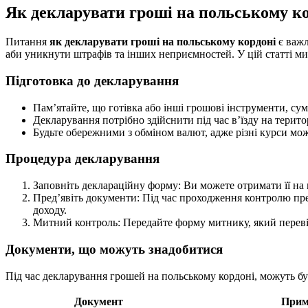
Як декларувати гроші на польському к
Питання
як декларувати гроші на польському кордоні
є важл
аби уникнути штрафів та інших неприємностей. У цій статті м
Підготовка до декларування
Пам’ятайте, що готівка або інші грошові інструменти, су
Декларування потрібно здійснити під час в’їзду на терит
Будьте обережними з обміном валют, адже різні курси мо
Процедура декларування
Заповніть деклараційну форму: Ви можете отримати її на
Пред’явіть документи: Під час проходження контролю пре
доходу.
Митний контроль: Передайте форму митнику, який перевірит
Документи, що можуть знадобитися
Під час декларування грошей на польському кордоні, можуть бу
Документ
Прим