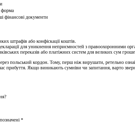
би
а форма
ші фінансові документи
ких штрафів або конфіскації коштів.
екларації для уникнення неприємностей з правоохоронними орг
івських переказів або платіжних систем для великих сум гроше
рез польський кордон. Тому, перш ніж вирушати, ретельно ознай
с прибуття. Якщо виникають сумніви чи запитання, варто зверну
ня?
 позначені
*