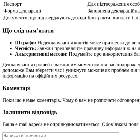
Паспорт
Для підтвердження осо
Форма декларації
Заповнена деклараційн
Документи, що підтверджують доходи
Контракти, виплати і ін
Що слід пам’ятати
Штрафи:
Недекларування коштів може призвести до вели
Чесність:
Завжди пред’являйте правдиву інформацію на д
Альтернативні методи:
Подумайте про використання банк
Декларування грошей є важливим моментом під час подорожі че
допоможе Вам зберегти час і уникнути можливих проблем під ча
інформацію на офіційних ресурсах.
Коментарі
Поки що немає коментарів. Чому б вам не розпочати обговорен
Залишити відповідь
Ваша e-mail адреса не оприлюднюватиметься.
Обов’язкові поля