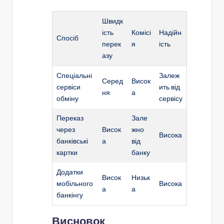
Швидк
ість
Комісі
Надійн
Спосіб
перек
я
ість
азу
Спеціальні
Залеж
Серед
Висок
сервіси
ить від
ня
а
обміну
сервісу
Переказ
Зале
через
Висок
жно
Висока
банківські
а
від
картки
банку
Додатки
Висок
Низьк
мобільного
Висока
а
а
банкінгу
Висновок