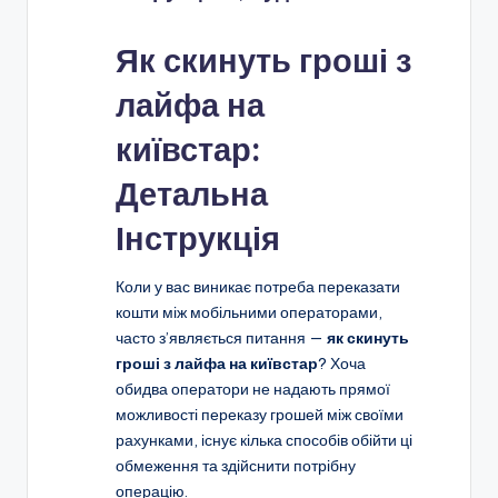
Як скинуть гроші з
лайфа на
київстар:
Детальна
Інструкція
Коли у вас виникає потреба переказати
кошти між мобільними операторами,
часто з’являється питання —
як скинуть
гроші з лайфа на київстар
? Хоча
обидва оператори не надають прямої
можливості переказу грошей між своїми
рахунками, існує кілька способів обійти ці
обмеження та здійснити потрібну
операцію.