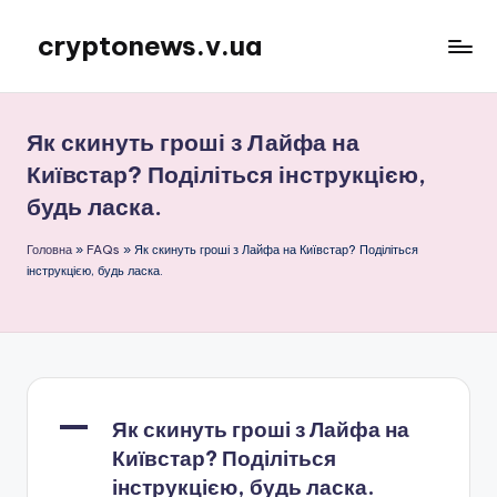
cryptonews.v.ua
Перейти
до
Актуальні
вмісту
новини
криптовалют,
Як скинуть гроші з Лайфа на
аналітика,
Київстар? Поділіться інструкцією,
курси,
будь ласка.
прогнози
та
Головна
»
FAQs
»
Як скинуть гроші з Лайфа на Київстар? Поділіться
гайди.
інструкцією, будь ласка.
A
Як скинуть гроші з Лайфа на
Київстар? Поділіться
інструкцією, будь ласка.