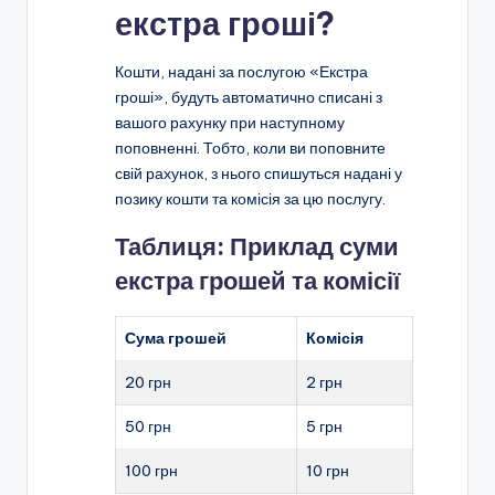
екстра гроші?
Кошти, надані за послугою «Екстра
гроші», будуть автоматично списані з
вашого рахунку при наступному
поповненні. Тобто, коли ви поповните
свій рахунок, з нього спишуться надані у
позику кошти та комісія за цю послугу.
Таблиця: Приклад суми
екстра грошей та комісії
Сума грошей
Комісія
20 грн
2 грн
50 грн
5 грн
100 грн
10 грн