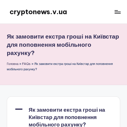
cryptonews.v.ua
Перейти
до
Актуальні
вмісту
новини
криптовалют,
Як замовити екстра гроші на Київстар
аналітика,
для поповнення мобільного
курси,
рахунку?
прогнози
та
Головна
»
FAQs
»
Як замовити екстра гроші на Київстар для поповнення
гайди.
мобільного рахунку?
A
Як замовити екстра гроші на
Київстар для поповнення
мобільного рахунку?