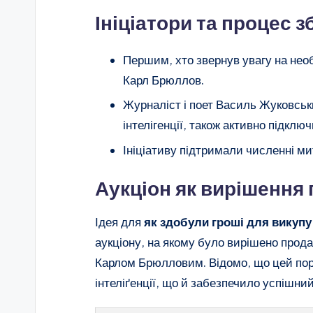
Ініціатори та процес з
Першим, хто звернув увагу на необ
Карл Брюллов.
Журналіст і поет Василь Жуковськ
інтелігенції, також активно підклю
Ініціативу підтримали численні митц
Аукціон як вирішення
Ідея для
як здобули гроші для викупу
аукціону, на якому було вирішено прод
Карлом Брюлловим. Відомо, що цей порт
інтеліґенції, що й забезпечило успішни