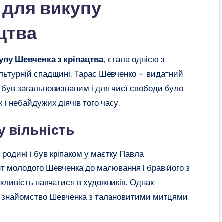
 для викупу
цтва
упу Шевченка з кріпацтва
, стала однією з
культурній спадщині. Тарас Шевченко – видатний
т був загальновизнаним і для чиєї свободи було
 і небайдужих діячів того часу.
 вільність
родині і був кріпаком у маєтку Павла
нт молодого Шевченка до малювання і брав його з
жливість навчатися в художників. Однак
 знайомство Шевченка з талановитими митцями