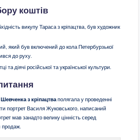
бору коштів
хідність викупу Тараса з кріпацтва, був художник
ий, який був включений до кола Петербурзької
чився до руху.
і та діячі російської та української культури.
 питання
 Шевченка з кріпацтва
полягала у проведенні
ати портрет Василя Жуковського, написаний
рет мав занадто велику цінність серед
й продаж.