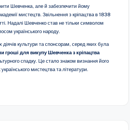
ьнити Шевченка, але й забезпечити йому
кадемії мистецтв. Звільнення з кріпацтва в 1838
итті. Надалі Шевченко став не тільки символом
лосом українського народу.
 діячів культури та спонсорам, серед яких була
ли гроші для викупу Шевченка з кріпацтва
ьтурного спадку. Це стало знаком визнання його
 українського мистецтва та літератури.