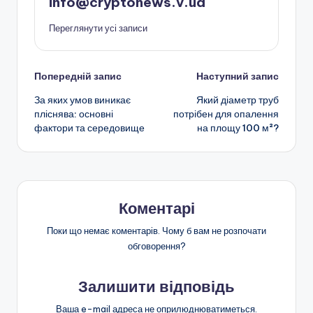
info@cryptonews.v.ua
Переглянути усі записи
Навігація
Попередній запис
Наступний запис
За яких умов виникає
Який діаметр труб
по
пліснява: основні
потрібен для опалення
фактори та середовище
на площу 100 м²?
запису
Коментарі
Поки що немає коментарів. Чому б вам не розпочати
обговорення?
Залишити відповідь
Ваша e-mail адреса не оприлюднюватиметься.