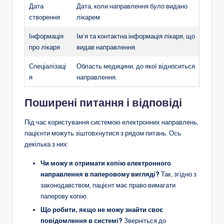
Дата
Дата, коли направлення було видано
створення
лікарем.
Інформація
Ім’я та контактна інформація лікаря, що
про лікаря
видав направлення.
Спеціалізаці
Область медицини, до якої відноситься
я
направлення.
Поширені питання і відповіді
Під час користування системою електронних направлень,
пацієнти можуть зіштовхнутися з рядом питань. Ось
декілька з них:
Чи можу я отримати копію електронного
направлення в паперовому вигляді?
Так, згідно з
законодавством, пацієнт має право вимагати
паперову копію.
Що робити, якщо не можу знайти своє
повідомлення в системі?
Зверніться до