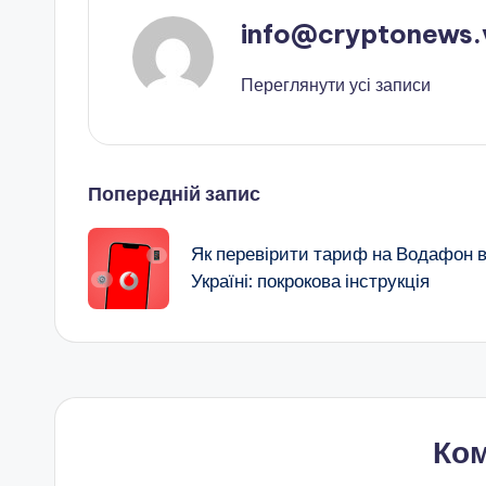
info@cryptonews.
Переглянути усі записи
Навігація
Попередній запис
по
Як перевірити тариф на Водафон 
Україні: покрокова інструкція
запису
Ком