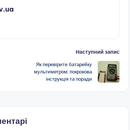
v.ua
Наступний запис
Як перевірити батарейку
в
мультиметром: покрокова
інструкція та поради
ентарі