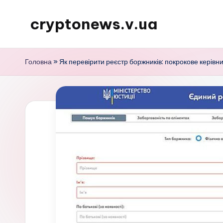
cryptonews.v.ua
Перейти
до
Актуальні
вмісту
новини
Головна
»
Як перевірити реєстр боржників: покрокове керівни
криптовалют,
аналітика,
курси,
прогнози
та
гайди.