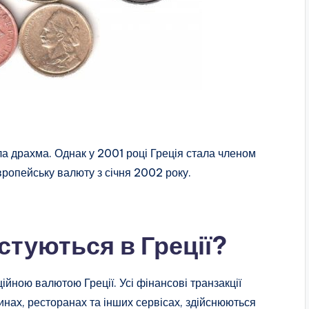
а драхма. Однак у 2001 році Греція стала членом
вропейську валюту з січня 2002 року.
туються в Греції?
ійною валютою Греції. Усі фінансові транзакції
инах, ресторанах та інших сервісах, здійснюються