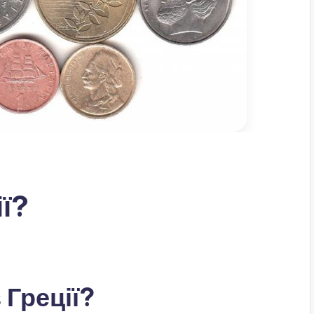
ії?
 Греції?