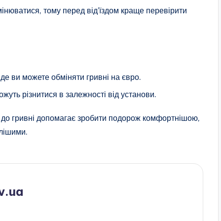
інюватися, тому перед від’їздом краще перевірити
, де ви можете обміняти гривні на євро.
ожуть різнитися в залежності від установи.
урс до гривні допомагає зробити подорож комфортнішою,
ілішими.
v.ua