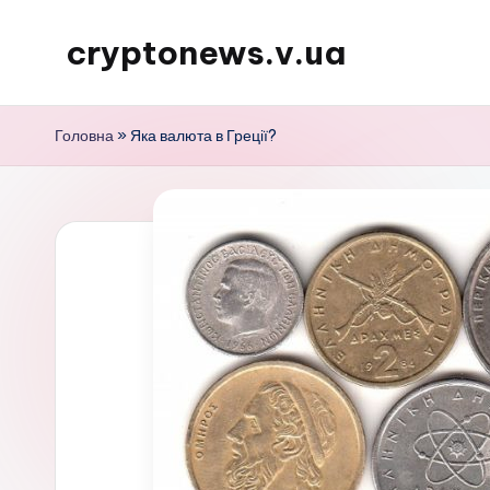
cryptonews.v.ua
Перейти
до
Актуальні
вмісту
новини
Головна
»
Яка валюта в Греції?
криптовалют,
аналітика,
курси,
прогнози
та
гайди.