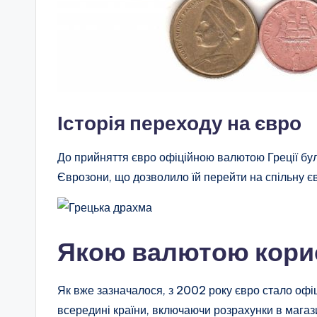
Історія переходу на євро
До прийняття євро офіційною валютою Греції бул
Єврозони, що дозволило їй перейти на спільну є
Якою валютою корис
Як вже зазначалося, з 2002 року євро стало офіц
всередині країни, включаючи розрахунки в магаз