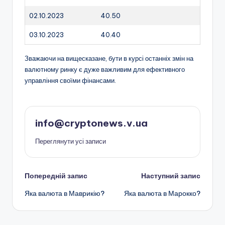
02.10.2023
40.50
03.10.2023
40.40
Зважаючи на вищесказане, бути в курсі останніх змін на
валютному ринку є дуже важливим для ефективного
управління своїми фінансами.
info@cryptonews.v.ua
Переглянути усі записи
Навігація
Попередній запис
Наступний запис
Яка валюта в Маврикію?
Яка валюта в Марокко?
по
запису