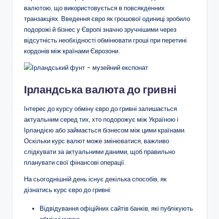
валютою, що використовується в повсякденних
транзакціях. Введення євро як грошової одиниці зробило
подорожі й бізнес у Європі значно зручнішими через
відсутність необхідності обмінювати гроші при перетині
кордонів між країнами Єврозони.
Ірландська валюта до гривні
Інтерес до курсу обміну євро до гривні залишається
актуальним серед тих, хто подорожує між Україною і
Ірландією або займається бізнесом між цими країнами.
Оскільки курс валют може змінюватися, важливо
слідкувати за актуальними даними, щоб правильно
планувати свої фінансові операції.
На сьогоднішній день існує декілька способів, як
дізнатись курс євро до гривні:
Відвідування офіційних сайтів банків, які публікують