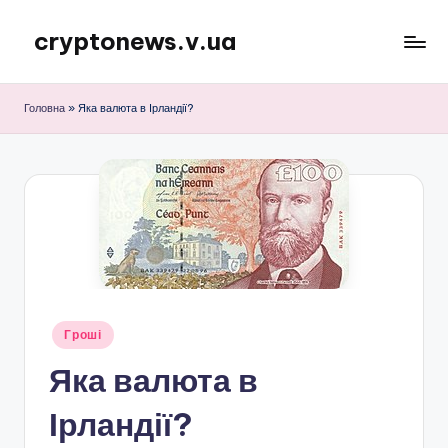
cryptonews.v.ua
Перейти
до
Актуальні
вмісту
новини
Головна
»
Яка валюта в Ірландії?
криптовалют,
аналітика,
курси,
прогнози
та
гайди.
Опубліковано
Гроші
у
Яка валюта в
Ірландії?