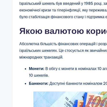
Ізраїльський шекель був введений у 1985 році, з
економічної кризи та гіперінфляції, яку пережи
було стабілізація фінансового стану і підтримка 
Якою валютою корис
Абсолютна більшість фінансових операцій і розра
ізраїльських шекелях. Це стосується як звичайних
міжнародних транзакцій.
Монети:
В обігу є монети в номіналах 10 аг
10 шекелів.
Банкноти:
Доступні банкноти номіналом 20