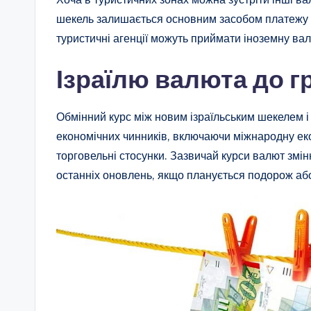
шекель залишається основним засобом платежу на 
туристичні агенції можуть приймати іноземну валю
Ізраїлю валюта до г
Обмінний курс між новим ізраїльським шекелем і
економічних чинників, включаючи міжнародну екон
торговельні стосунки. Зазвичай курси валют змін
останніх оновлень, якщо планується подорож або