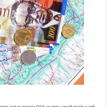
люти, такі як долари США чи євро, новий ізраїльський