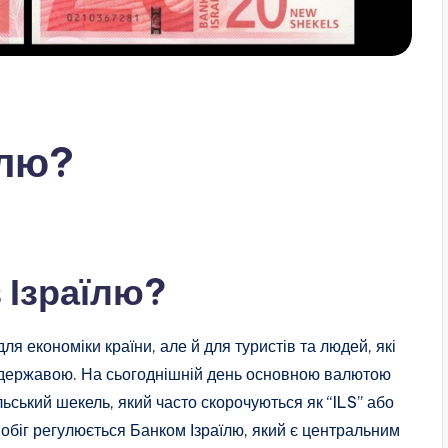
їлю?
 Ізраїлю?
я економіки країни, але й для туристів та людей, які
ю державою. На сьогоднішній день основною валютою
льський шекель, який часто скорочуються як “ILS” або
 обіг регулюється Банком Ізраїлю, який є центральним