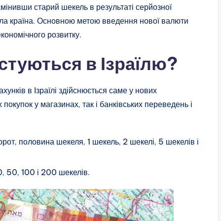
амінивши старий шекель в результаті серйозної
вала країна. Основною метою введення нової валюти
економічного розвитку.
туються в Ізраїлю?
хунків в Ізраїлі здійснюється саме у нових
 покупок у магазинах, так і банківських переведень і
орот, половина шекеля, 1 шекель, 2 шекелі, 5 шекелів і
, 50, 100 і 200 шекелів.