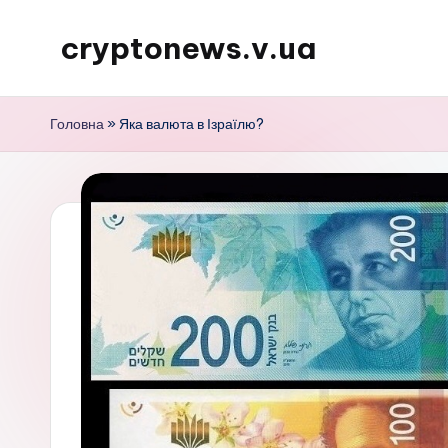
cryptonews.v.ua
Перейти
до
Актуальні
вмісту
новини
Головна
»
Яка валюта в Ізраїлю?
криптовалют,
аналітика,
курси,
прогнози
та
гайди.