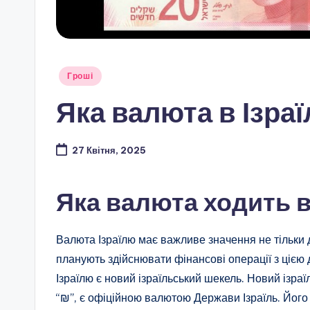
Опубліковано
Гроші
у
Яка валюта в Ізра
27 Квітня, 2025
Яка валюта ходить в
Валюта Ізраїлю має важливе значення не тільки дл
планують здійснювати фінансові операції з ціє
Ізраїлю є новий ізраїльський шекель. Новий ізраї
“₪”, є офіційною валютою Держави Ізраїль. Його