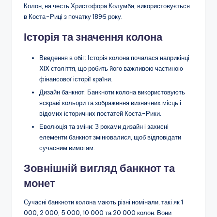
Колон, на честь Христофора Колумба, використовується
в Коста-Риці з початку 1896 року.
Історія та значення колона
Введення в обіг: Історія колона почалася наприкінці
XIX століття, що робить його важливою частиною
фінансової історії країни.
Дизайн банкнот: Банкноти колона використовують
яскраві кольори та зображення визначних місць і
відомих історичних постатей Коста-Рики.
Еволюція та зміни: З роками дизайн і захисні
елементи банкнот змінювалися, щоб відповідати
сучасним вимогам.
Зовнішній вигляд банкнот та
монет
Сучасні банкноти колона мають різні номінали, такі як 1
000, 2 000, 5 000, 10 000 та 20 000 колон. Вони