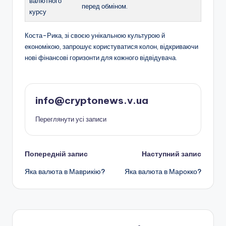
валютного
перед обміном.
курсу
Коста-Рика, зі своєю унікальною культурою й
економікою, запрошує користуватися колон, відкриваючи
нові фінансові горизонти для кожного відвідувача.
info@cryptonews.v.ua
Переглянути усі записи
Навігація
Попередній запис
Наступний запис
Яка валюта в Маврикію?
Яка валюта в Марокко?
по
запису