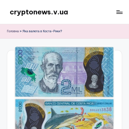
cryptonews.v.ua
Перейти
до
Актуальні
вмісту
новини
Головна
»
Яка валюта в Коста-Рики?
криптовалют,
аналітика,
курси,
прогнози
та
гайди.