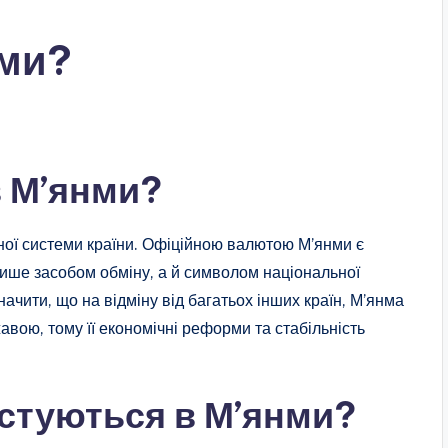
нми?
в М’янми?
ої системи країни. Офіційною валютою М’янми є
 лише засобом обміну, а й символом національної
начити, що на відміну від багатьох інших країн, М’янма
вою, тому її економічні реформи та стабільність
стуються в М’янми?