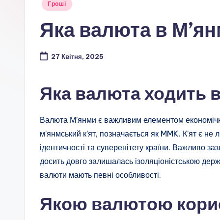
Опубліковано
Гроші
у
Яка валюта в М’я
27 Квітня, 2025
Яка валюта ходить 
Валюта М’янми є важливим елементом економічн
м’янмський к’ят, позначається як MMK. К’ят є не
ідентичності та суверенітету країни. Важливо заз
досить довго залишалась ізоляціоністською держа
валюти мають певні особливості.
Якою валютою кори