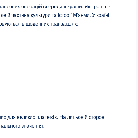
ансових операцій всередині країни. Як і раніше
ле й частина культури та історії М’янми. У країні
товуються в щоденних транзакціях:
их для великих платежів. На лицьовій стороні
нального значення.