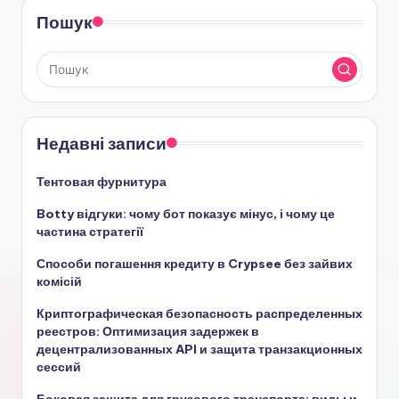
Пошук
Недавні записи
Тентовая фурнитура
Botty відгуки: чому бот показує мінус, і чому це
частина стратегії
Способи погашення кредиту в Crypsee без зайвих
комісій
Криптографическая безопасность распределенных
реестров: Оптимизация задержек в
децентрализованных API и защита транзакционных
сессий
Боковая защита для грузового транспорта: виды и