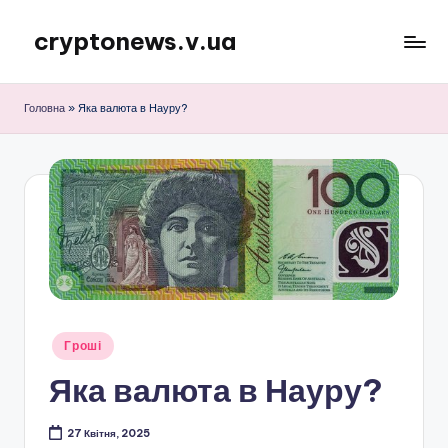
cryptonews.v.ua
Перейти
до
Актуальні
вмісту
новини
Головна
»
Яка валюта в Науру?
криптовалют,
аналітика,
курси,
прогнози
та
гайди.
Опубліковано
Гроші
у
Яка валюта в Науру?
27 Квітня, 2025