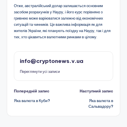
Отже, австралійський долар залишається основним
засобом розрахунків у Науру, і його курс порівняно з
гривнею може варіюватися залежно від економічних
ситуацій та чинників. Це важлива інформація як для
жителів України, які планують поїздку на Науру, так і для
тих, хто цікавиться валютними ринками в цілому.
info@cryptonews.v.ua
Переглянути усі записи
Навігація
Попередній запис
Наступний запис
Яка валюта в Куби?
Яка валюта в
по
Сальвадору?
запису