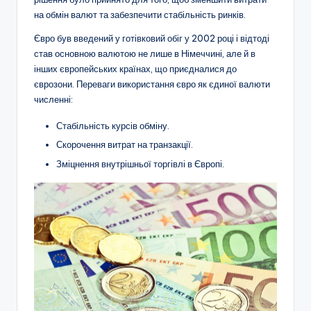
на обмін валют та забезпечити стабільність ринків.
Євро був введений у готівковий обіг у 2002 році і відтоді
став основною валютою не лише в Німеччині, але й в
інших європейських країнах, що приєдналися до
єврозони. Переваги використання євро як єдиної валюти
численні:
Стабільність курсів обміну.
Скорочення витрат на транзакції.
Зміцнення внутрішньої торгівлі в Європі.