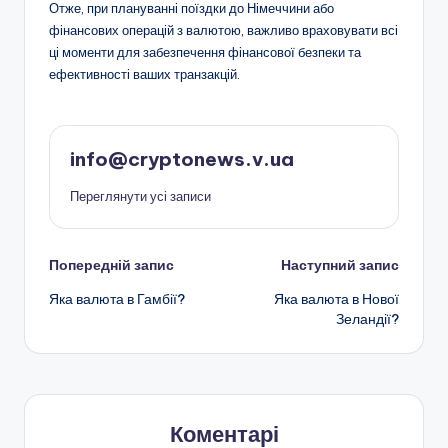
Отже, при плануванні поїздки до Німеччини або
фінансових операцій з валютою, важливо враховувати всі
ці моменти для забезпечення фінансової безпеки та
ефективності ваших транзакцій.
info@cryptonews.v.ua
Переглянути усі записи
Навігація
Попередній запис
Наступний запис
Яка валюта в Гамбії?
Яка валюта в Нової
по
Зеландії?
запису
Коментарі