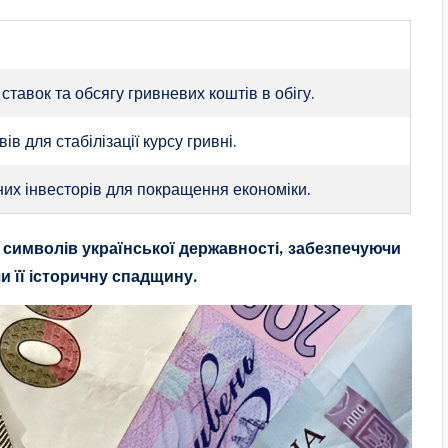
ставок та обсягу гривневих коштів в обігу.
в для стабілізації курсу гривні.
их інвесторів для покращення економіки.
символів української державності, забезпечуючи
и її історичну спадщину.