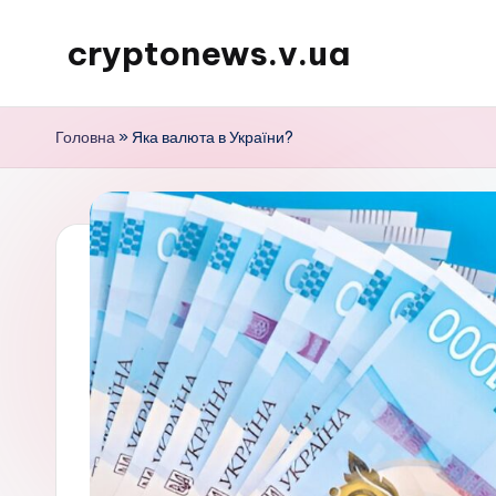
cryptonews.v.ua
Перейти
до
Актуальні
вмісту
новини
Головна
»
Яка валюта в України?
криптовалют,
аналітика,
курси,
прогнози
та
гайди.