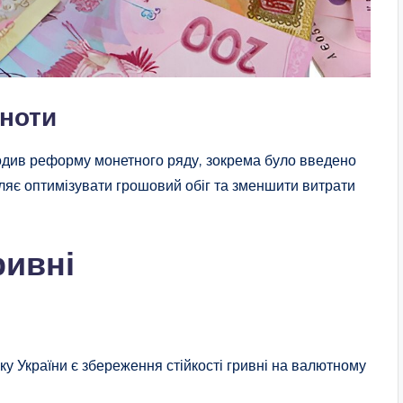
кноти
водив реформу монетного ряду, зокрема було введено
оляє оптимізувати грошовий обіг та зменшити витрати
ривні
 України є збереження стійкості гривні на валютному