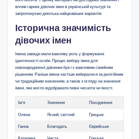
вплив гарних дівочих імен в українській культурі та
запропонуємо декілька найцікавіших варіантів.
Історична значимість
дівочих імен
Імена завжди мали важливу роль у формуванні
ідентичності особи. Процес вибору імені для
новонародженої дівчинки був і є важливим сімейним
рішенням. Раніше імена частіше вибиралися за релігійним
чи традиційним значенням, а також з огляду на значення
імені, яке могло відображати певні чесноти чи якості.
Ім’я
Значення
Походження
Олена
Ясний, світлий
Грецьке
Ганна
Благодать
Єврейське
Катерина
Чиста
Грецьке