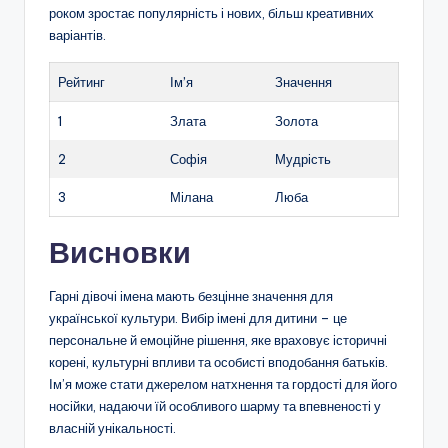
роком зростає популярність і нових, більш креативних
варіантів.
Рейтинг
Ім’я
Значення
1
Злата
Золота
2
Софія
Мудрість
3
Мілана
Люба
Висновки
Гарні дівочі імена мають безцінне значення для
української культури. Вибір імені для дитини – це
персональне й емоційне рішення, яке враховує історичні
корені, культурні впливи та особисті вподобання батьків.
Ім’я може стати джерелом натхнення та гордості для його
носійки, надаючи їй особливого шарму та впевненості у
власній унікальності.