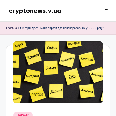
cryptonews.v.ua
Перейти
до
Актуальні
вмісту
новини
Головна
»
Які гарні дівочі імена обрати для новонароджених у 2023 році?
криптовалют,
аналітика,
курси,
прогнози
та
гайди.
Опубліковано
Поради