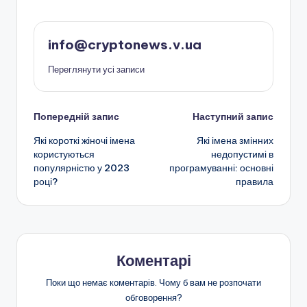
info@cryptonews.v.ua
Переглянути усі записи
Навігація
Попередній запис
Наступний запис
Які короткі жіночі імена
Які імена змінних
по
користуються
недопустимі в
популярністю у 2023
програмуванні: основні
запису
році?
правила
Коментарі
Поки що немає коментарів. Чому б вам не розпочати
обговорення?