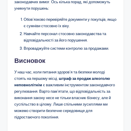
законодавчих вимог. Ось кілька порад, які допоможуть
уникнути порушень:
Обов’язково перевіряйте документи у покупців, якщо
є сумніви стосовно їх віку.
Навчайте персонал стосовно законодавства та
відповідальності за його порушення.
Впроваджуйте системи контролю за продажами.
Висновок
У наш час, коли питання здоров’я та безпеки молоді
стоять на першому місці,
штраф за продаж алкоголю
неповнолітнім
є важливим інструментом законодавчого
регулювання. Варто пам’ятати, що відповідальність за
виконання закону несе не тільки власник бізнесу, але й
суспільство в цілому. Лише спільними зусиллями ми
можемо створити безпечне середовище для
підростаючого покоління.