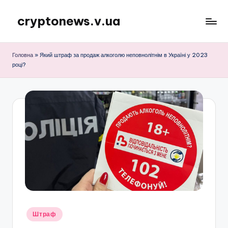
cryptonews.v.ua
Перейти
до
Актуальні
вмісту
новини
Головна
»
Який штраф за продаж алкоголю неповнолітнім в Україні у 2023
криптовалют,
році?
аналітика,
курси,
прогнози
та
гайди.
Опубліковано
Штраф
у