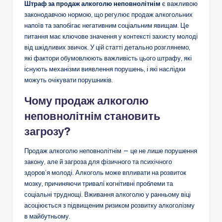
Штраф за продаж алкоголю неповнолітнім
є важливою
законодавчою нормою, що регулює продаж алкогольних
напоїв та запобігає негативним соціальним явищам. Це
питання має ключове значення у контексті захисту молоді
від шкідливих звичок. У цій статті детально розглянемо,
які фактори обумовлюють важливість цього штрафу, які
існують механізми виявлення порушень, і які наслідки
можуть очікувати порушників.
Чому продаж алкоголю
неповнолітнім становить
загрозу?
Продаж алкоголю неповнолітнім — це не лише порушення
закону, але й загроза для фізичного та психічного
здоров’я молоді. Алкоголь може впливати на розвиток
мозку, причиняючи тривалі когнітивні проблеми та
соціальні труднощі. Вживання алкоголю у ранньому віці
асоціюється з підвищеним ризиком розвитку алкоголізму
в майбутньому.