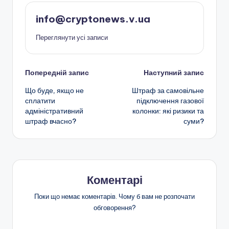
info@cryptonews.v.ua
Переглянути усі записи
Навігація
Попередній запис
Наступний запис
Що буде, якщо не
Штраф за самовільне
по
сплатити
підключення газової
адміністративний
колонки: які ризики та
запису
штраф вчасно?
суми?
Коментарі
Поки що немає коментарів. Чому б вам не розпочати
обговорення?