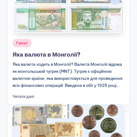
Опубліковано
Гроші
у
Яка валюта в Монголії?
Яка валюта ходить в Монголії? Валюта Монголії відома
як монгольський тугрик (MNT). Тугрик є офіційною
валютою країни, яка використовується для проведення
всіх фінансових операцій. Введена в обіг у 1925 році,…
Читати далі