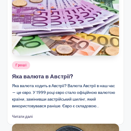
Опубліковано
Гроші
у
Яка валюта в Австрії?
Яка валюта ходить в Австрії? Валюта Австрії в наш час
— це євро. У 1999 році євро стало офіційною валютою
країни, замінивши австрійський шилінг, який
використовувався раніше. Євро є складовою…
Читати далі