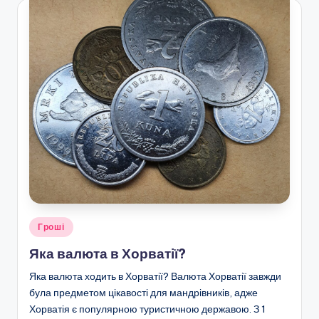
Опубліковано
Гроші
у
Яка валюта в Хорватії?
Яка валюта ходить в Хорватії? Валюта Хорватії завжди
була предметом цікавості для мандрівників, адже
Хорватія є популярною туристичною державою. З 1