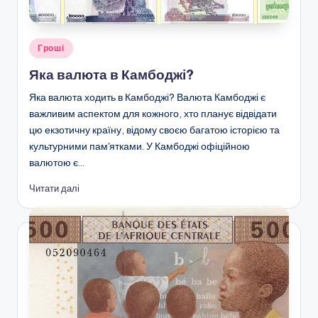
Опубліковано
Гроші
у
Яка валюта в Камбоджі?
Яка валюта ходить в Камбоджі? Валюта Камбоджі є
важливим аспектом для кожного, хто планує відвідати
цю екзотичну країну, відому своєю багатою історією та
культурними пам'ятками. У Камбоджі офіційною
валютою є…
Читати далі