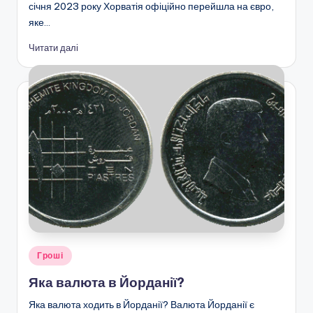
січня 2023 року Хорватія офіційно перейшла на євро,
яке…
Читати далі
Опубліковано
Гроші
у
Яка валюта в Йорданії?
Яка валюта ходить в Йорданії? Валюта Йорданії є