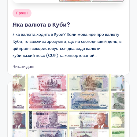
Опубліковано
Гроші
у
Яка валюта в Куби?
Яка валюта ходить в Куби? Коли мова йде про валюту
Куби, то важливо зрозуміти, що на сьогоднішній день, в
цій країні використовується два види валюти:
кубинський песо (CUP) та конвертований…
Читати далі