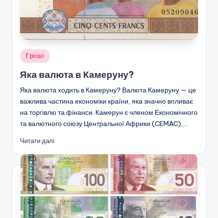
Опубліковано
Гроші
у
Яка валюта в Камеруну?
Яка валюта ходить в Камеруну? Валюта Камеруну — це
важлива частина економіки країни, яка значно впливає
на торгівлю та фінанси. Камерун є членом Економічного
та валютного союзу Центральної Африки (CEMAC),…
Читати далі