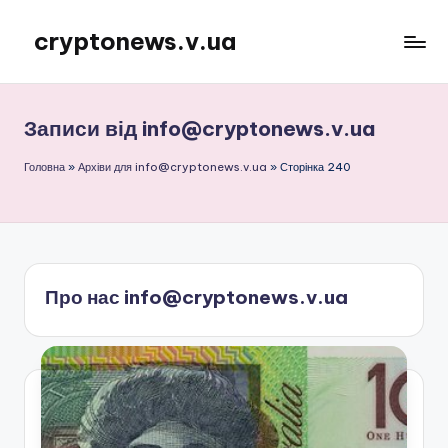
cryptonews.v.ua
Перейти
до
Актуальні
вмісту
новини
криптовалют,
Записи від info@cryptonews.v.ua
аналітика,
курси,
Головна
»
Архіви для info@cryptonews.v.ua
»
Сторінка 240
прогнози
та
гайди.
Про нас info@cryptonews.v.ua