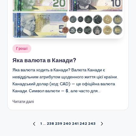
Опубліковано
Гроші
у
Яка валюта в Канади?
Яка валюта ходить в Канади? Валюта Канади є
невіддільним атрибутом щоденного життя цієї країни.
Канадський долар (код: CAD) — це офіційна валюта
Канади. Символ валюти — $, але часто для…
Читати далі
Пагінація
1
…
238
239
240
241
242
243
ПОПЕРЕДНЯ
НАСТУПНА
СТОРІНКА
СТОРІНКА