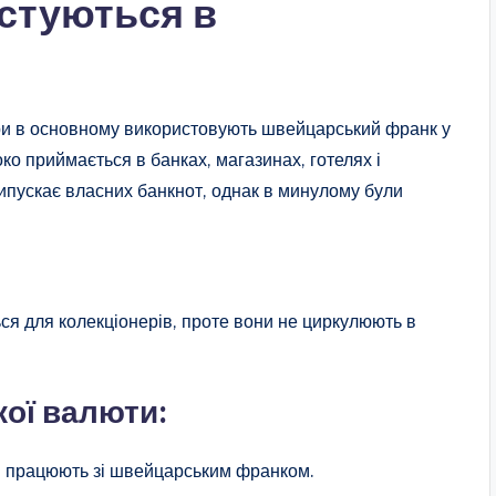
стуються в
тори в основному використовують швейцарський франк у
о приймається в банках, магазинах, готелях і
ипускає власних банкнот, однак в минулому були
ься для колекціонерів, проте вони не циркулюють в
ої валюти:
кі працюють зі швейцарським франком.