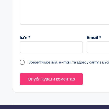
Ім'я
*
Email
*
Зберегти моє ім'я, e-mail, та адресу сайту в ць