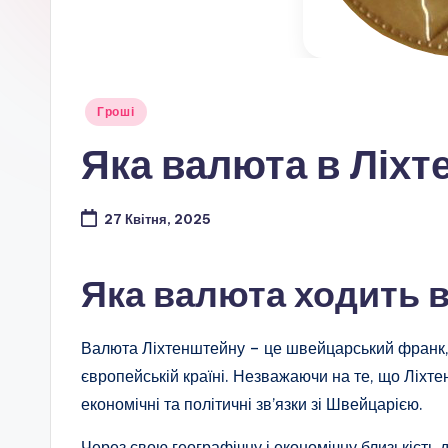
Опубліковано
Гроші
у
Яка валюта в Ліх
27 Квітня, 2025
Яка валюта ходить 
Валюта Ліхтенштейну – це швейцарський франк, 
європейській країні. Незважаючи на те, що Ліхт
економічні та політичні зв’язки зі Швейцарією.
Через свою географічну і економічну близькість