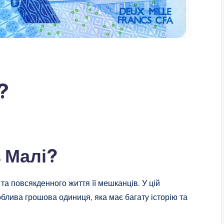
?
 Малі?
а повсякденного життя її мешканців. У цій
облива грошова одиниця, яка має багату історію та