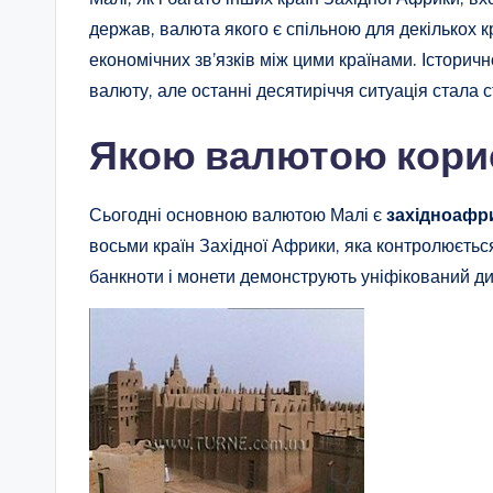
держав, валюта якого є спільною для декількох 
економічних зв’язків між цими країнами. Історичн
валюту, але останні десятиріччя ситуація стала 
Якою валютою кори
Сьогодні основною валютою Малі є
західноафр
восьми країн Західної Африки, яка контролюєть
банкноти і монети демонструють уніфікований диз