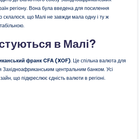
країн регіону. Вона була введена для посилення
о склалося, що Малі не завжди мала одну і ту ж
стабільною.
стуються в Малі?
иканський франк CFA (XOF)
. Це спільна валюта для
ся Західноафриканським центральним банком. Усі
айн, що підкреслює єдність валюти в регіоні.