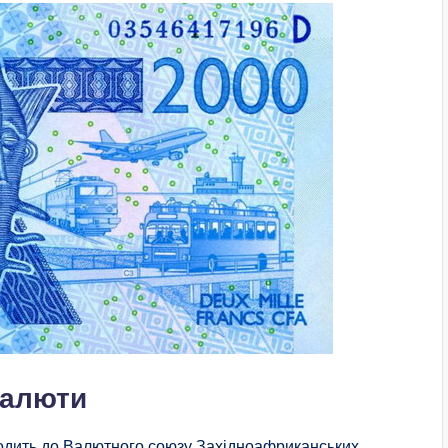
валюти
входить до Валютного союзу Західноафриканських