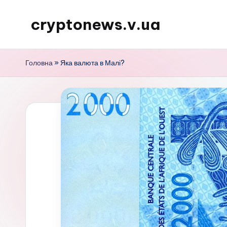
cryptonews.v.ua
Перейти
до
Актуальні
вмісту
новини
Головна
»
Яка валюта в Малі?
криптовалют,
аналітика,
курси,
прогнози
та
гайди.