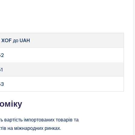
с XOF до UAH
52
51
53
номіку
ь вартість імпортованих товарів та
тів на міжнародних ринках.