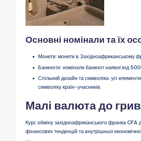
Основні номінали та їх ос
Монети: монети в Західноафриканському фр
Банкноти: номінали банкнот наявні від 500
Спільний дизайн та символіка: усі елемент
символіку країн-учасників.
Малі валюта до грив
Курс обміну західноафриканського франка CFA д
фінансових тенденцій та внутрішньої економічної 