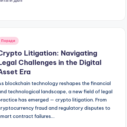
Читати далі
публіковано
Поради
Crypto Litigation: Navigating
Legal Challenges in the Digital
Asset Era
As blockchain technology reshapes the financial
and technological landscape, a new field of legal
practice has emerged — crypto litigation. From
cryptocurrency fraud and regulatory disputes to
smart contract failures…