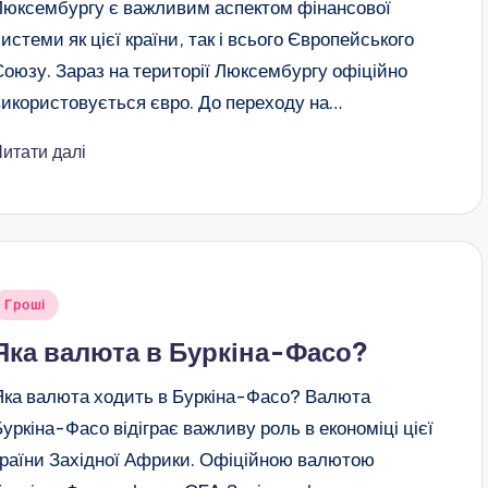
Люксембургу є важливим аспектом фінансової
системи як цієї країни, так і всього Європейського
Союзу. Зараз на території Люксембургу офіційно
використовується євро. До переходу на…
Читати далі
публіковано
Гроші
Яка валюта в Буркіна-Фасо?
Яка валюта ходить в Буркіна-Фасо? Валюта
Буркіна-Фасо відіграє важливу роль в економіці цієї
країни Західної Африки. Офіційною валютою