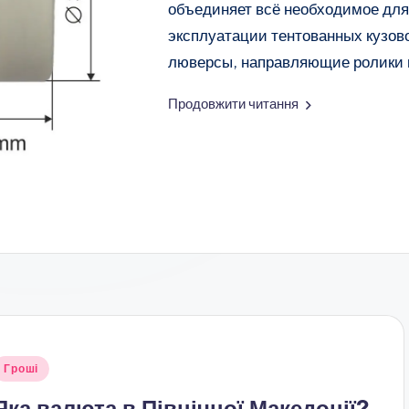
объединяет всё необходимое для
эксплуатации тентованных кузов
люверсы, направляющие ролики и
Продовжити читання
публіковано
Гроші
Яка валюта в Північної Македонії?