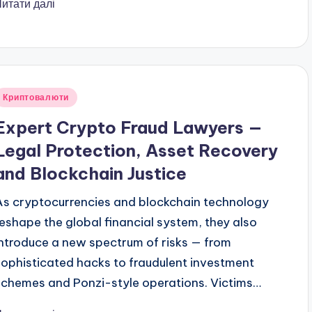
Читати далі
публіковано
Криптовалюти
Expert Crypto Fraud Lawyers —
Legal Protection, Asset Recovery
and Blockchain Justice
As cryptocurrencies and blockchain technology
reshape the global financial system, they also
introduce a new spectrum of risks — from
sophisticated hacks to fraudulent investment
schemes and Ponzi-style operations. Victims…