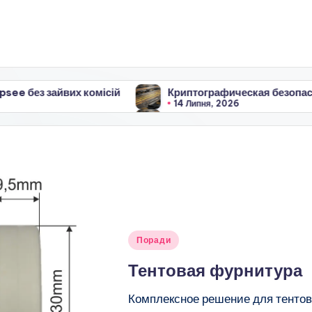
омісій
Криптографическая безопасность распределе
14 Липня, 2026
омісій
Криптографическая безопасность распределе
14 Липня, 2026
Опубліковано
Поради
у
Тентовая фурнитура
Комплексное решение для тентов