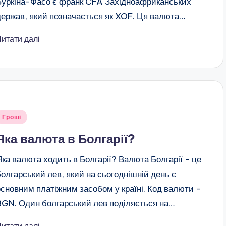
Буркіна-Фасо є франк CFA Західноафриканських
держав, який позначається як XOF. Ця валюта…
Читати далі
публіковано
Гроші
Яка валюта в Болгарії?
Яка валюта ходить в Болгарії? Валюта Болгарії - це
болгарський лев, який на сьогоднішній день є
основним платіжним засобом у країні. Код валюти -
BGN. Один болгарський лев поділяється на…