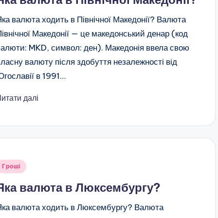
Яка валюта ходить в Північної Македонії? Валюта
Північної Македонії — це македонський денар (код
валюти: MKD, символ: ден). Македонія ввела свою
власну валюту після здобуття незалежності від
Югославії в 1991…
Читати далі
публіковано
Гроші
Яка валюта в Люксембургу?
Яка валюта ходить в Люксембургу? Валюта