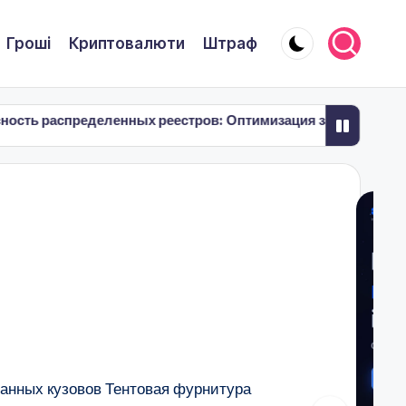
Гроші
Криптовалюти
Штраф
нных реестров: Оптимизация задержек в децентрализованн
нных реестров: Оптимизация задержек в децентрализованн
анных кузовов Тентовая фурнитура