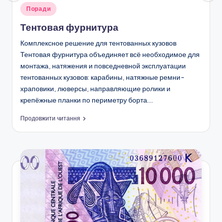
Опубліковано
Поради
у
Тентовая фурнитура
Комплексное решение для тентованных кузовов
Тентовая фурнитура объединяет всё необходимое для
монтажа, натяжения и повседневной эксплуатации
тентованных кузовов: карабины, натяжные ремни-
храповики, люверсы, направляющие ролики и
крепёжные планки по периметру борта.…
Продовжити читання