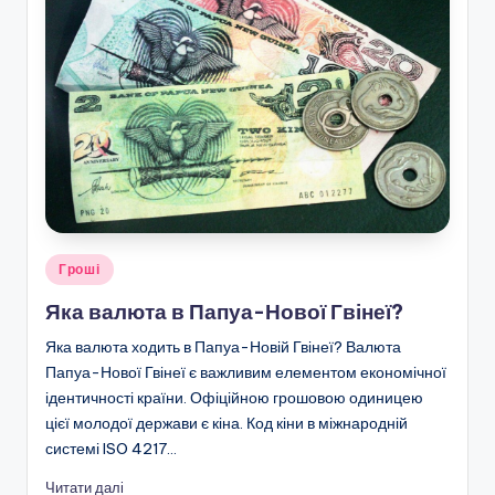
Опубліковано
Гроші
у
Яка валюта в Папуа-Нової Гвінеї?
Яка валюта ходить в Папуа-Новій Гвінеї? Валюта
Папуа-Нової Гвінеї є важливим елементом економічної
ідентичності країни. Офіційною грошовою одиницею
цієї молодої держави є кіна. Код кіни в міжнародній
системі ISO 4217…
Читати далі