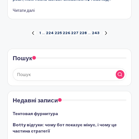
Читати далі
Пагінація
1
…
224
225
226
227
228
…
243
ПОПЕРЕДНЯ
НАСТУПНА
СТОРІНКА
СТОРІНКА
записів
Пошук
Недавні записи
Тентовая фурнитура
Botty відгуки: чому бот показує мінус, і чому це
частина стратегії