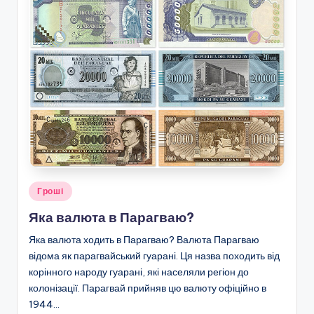
Опубліковано
Гроші
у
Яка валюта в Парагваю?
Яка валюта ходить в Парагваю? Валюта Парагваю
відома як парагвайський гуарані. Ця назва походить від
корінного народу гуарані, які населяли регіон до
колонізації. Парагвай прийняв цю валюту офіційно в
1944…