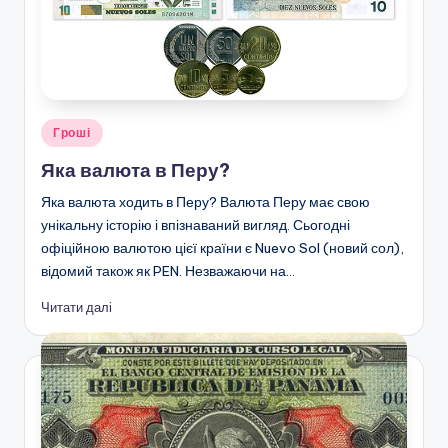
Опубліковано
Гроші
у
Яка валюта в Перу?
Яка валюта ходить в Перу? Валюта Перу має свою
унікальну історію і впізнаваний вигляд. Сьогодні
офіційною валютою цієї країни є Nuevo Sol (новий сол),
відомий також як PEN. Незважаючи на…
Читати далі