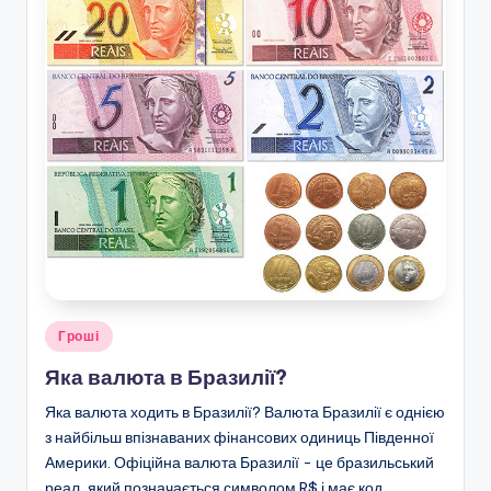
Опубліковано
Гроші
у
Яка валюта в Бразилії?
Яка валюта ходить в Бразилії? Валюта Бразилії є однією
з найбільш впізнаваних фінансових одиниць Південної
Америки. Офіційна валюта Бразилії - це бразильський
реал, який позначається символом R$ і має код…