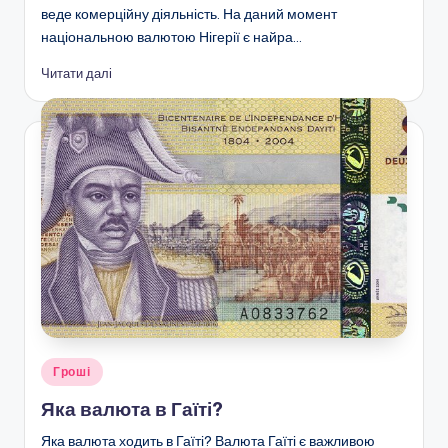
веде комерційну діяльність. На даний момент
національною валютою Нігерії є найра…
Читати далі
Опубліковано
Гроші
у
Яка валюта в Гаїті?
Яка валюта ходить в Гаїті? Валюта Гаїті є важливою