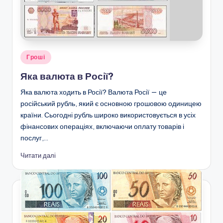
Опубліковано
Гроші
у
Яка валюта в Росії?
Яка валюта ходить в Росії? Валюта Росії — це
російський рубль, який є основною грошовою одиницею
країни. Сьогодні рубль широко використовується в усіх
фінансових операціях, включаючи оплату товарів і
послуг,…
Читати далі