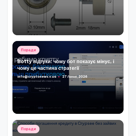
Опубліковано
Поради
у
Botty відгуки: чому бот показує мінус, і
чому це частина стратегії
info@cryptonews.v.ua
27 Липня, 2026
Опубліковано
Опубліковано
Поради
у