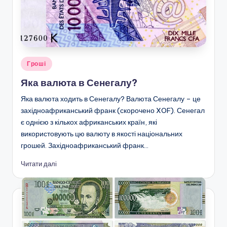
Опубліковано
Гроші
у
Яка валюта в Сенегалу?
Яка валюта ходить в Сенегалу? Валюта Сенегалу – це
західноафриканський франк (скорочено XOF). Сенегал
є однією з кількох африканських країн, які
використовують цю валюту в якості національних
грошей. Західноафриканський франк…
Читати далі