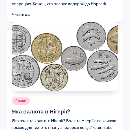
операціях. Кожен, хто планує подорож до Норвегії…
Читати далі
Опубліковано
Гроші
у
Яка валюта в Нігерії?
Яка валюта ходить в Нігерії? Валюта Нігерії є важливою
темою для тих, хто планує подорож до цієї країни або