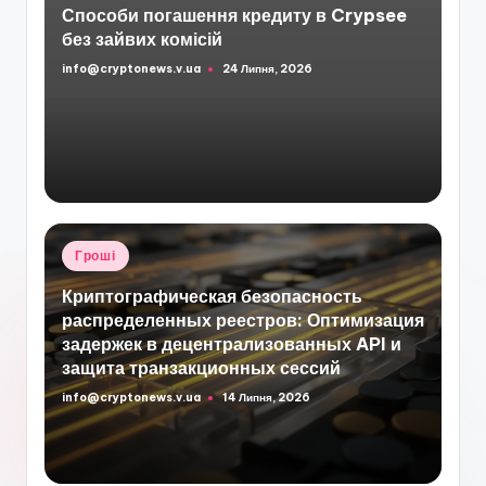
Способи погашення кредиту в Crypsee
без зайвих комісій
info@cryptonews.v.ua
24 Липня, 2026
Опубліковано
Опубліковано
Гроші
у
Криптографическая безопасность
распределенных реестров: Оптимизация
задержек в децентрализованных API и
защита транзакционных сессий
info@cryptonews.v.ua
14 Липня, 2026
Опубліковано