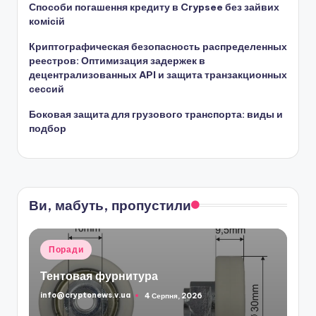
Способи погашення кредиту в Crypsee без зайвих
комісій
Криптографическая безопасность распределенных
реестров: Оптимизация задержек в
децентрализованных API и защита транзакционных
сессий
Боковая защита для грузового транспорта: виды и
подбор
Ви, мабуть, пропустили
Опубліковано
Поради
у
Тентовая фурнитура
info@cryptonews.v.ua
4 Серпня, 2026
Опубліковано