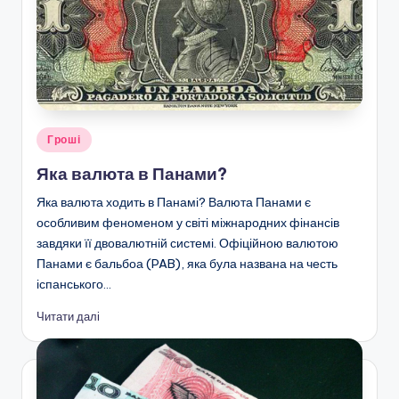
Опубліковано
Гроші
у
Яка валюта в Панами?
Яка валюта ходить в Панамі? Валюта Панами є
особливим феноменом у світі міжнародних фінансів
завдяки її двовалютній системі. Офіційною валютою
Панами є бальбоа (PAB), яка була названа на честь
іспанського…
Читати далі