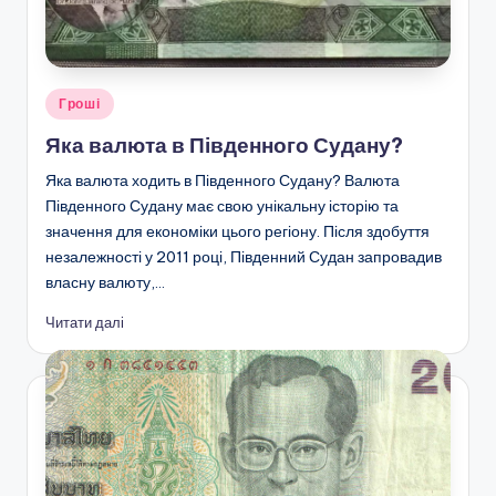
Опубліковано
Гроші
у
Яка валюта в Південного Судану?
Яка валюта ходить в Південного Судану? Валюта
Південного Судану має свою унікальну історію та
значення для економіки цього регіону. Після здобуття
незалежності у 2011 році, Південний Судан запровадив
власну валюту,…
Читати далі