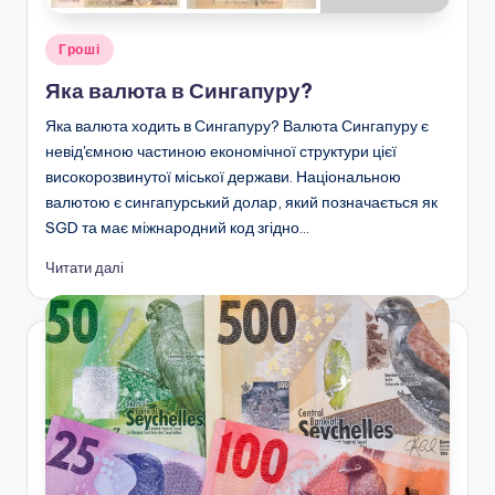
Опубліковано
Гроші
у
Яка валюта в Сингапуру?
Яка валюта ходить в Сингапуру? Валюта Сингапуру є
невід'ємною частиною економічної структури цієї
високорозвинутої міської держави. Національною
валютою є сингапурський долар, який позначається як
SGD та має міжнародний код згідно…
Читати далі