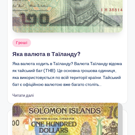
Опубліковано
Гроші
у
Яка валюта в Таїланду?
Яка валюта ходить в Таїланду? Валюта Таїланду відома
як тайський бат (THB). Це основна грошова одиниця,
яка використовується по всій території країни. Тайський
бат є офіційною валютою вже багато століть…
Читати далі