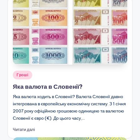
Опубліковано
Гроші
у
Яка валюта в Словенії?
Яка валюта ходить в Словенії? Валюта Словенії давно
інтегрована в європейську економічну систему. З 1 січня
2007 року офіційною грошовою одиницею та валютою
Словенії є євро (€). До цього часу,…
Читати далі