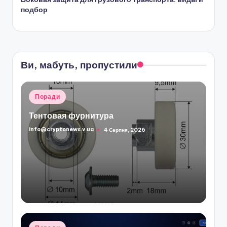
подбор
Ви, мабуть, пропустили
Опубліковано
Поради
у
Тентовая фурнитура
info@cryptonews.v.ua
4 Серпня, 2026
Опубліковано
Опубліковано