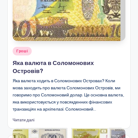
Опубліковано
Гроші
у
Яка валюта в Соломонових
Островів?
Яка валюта ходить в Соломонових Островах? Коли
мова заходить про валюта Соломонових Островів, ми
говоримо про Соломоновий долар. Це основна валюта,
яка використовується у повсякденних фінансових
транзакціях на архіпелазі. Соломоновий…
Читати далі