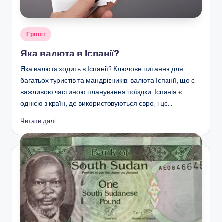
Опубліковано
Гроші
у
Яка валюта в Іспанії?
Яка валюта ходить в Іспанії? Ключове питання для
багатьох туристів та мандрівників: валюта Іспанії, що є
важливою частиною планування поїздки. Іспанія є
однією з країн, де використовуються євро, і це…
Читати далі