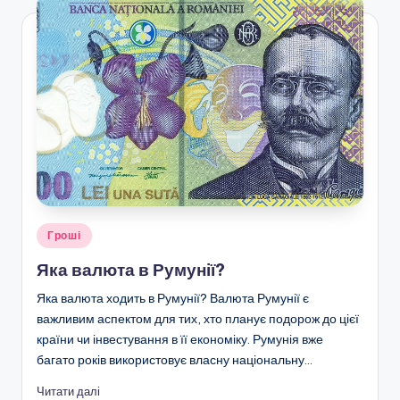
Опубліковано
Гроші
у
Яка валюта в Румунії?
Яка валюта ходить в Румунії? Валюта Румунії є
важливим аспектом для тих, хто планує подорож до цієї
країни чи інвестування в її економіку. Румунія вже
багато років використовує власну національну…
Читати далі