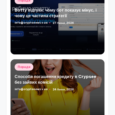
Поради
у
Botty відгуки: чому бот показує мінус, і
чому це частина стратегії
info@cryptonews.v.ua
27 Липня, 2026
Опубліковано
Опубліковано
Поради
у
Способи погашення кредиту в Crypsee
без зайвих комісій
info@cryptonews.v.ua
24 Липня, 2026
Опубліковано