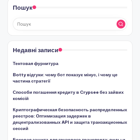
Пошук
Недавні записи
Тентовая фурнитура
Botty відгуки: чому бот показує мінус, і чому це
частина стратегії
Способи погашення кредиту в Crypsee без зайвих
комісій
Криптографическая безопасность распределенных
реестров: Оптимизация задержек в
децентрализованных API и защита транзакционных
сессий
Боковая защита для грузового транспорта: виды и