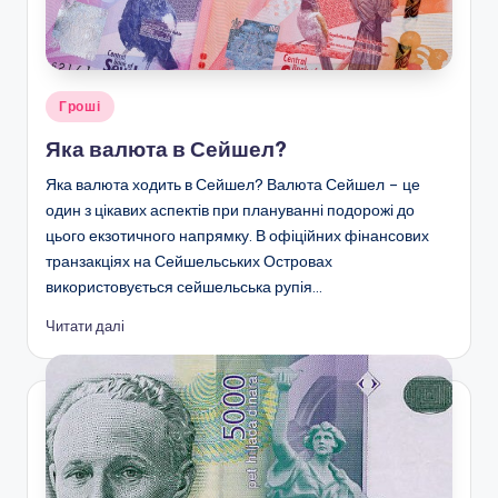
Опубліковано
Гроші
у
Яка валюта в Сейшел?
Яка валюта ходить в Сейшел? Валюта Сейшел – це
один з цікавих аспектів при плануванні подорожі до
цього екзотичного напрямку. В офіційних фінансових
транзакціях на Сейшельських Островах
використовується сейшельська рупія…
Читати далі