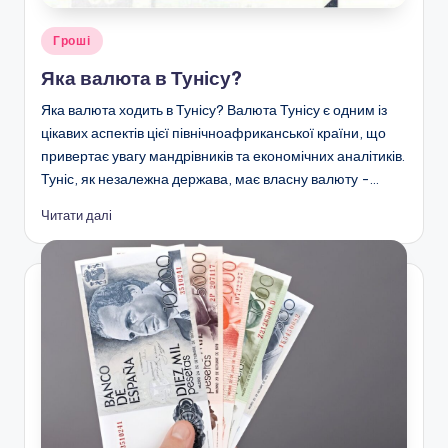
Опубліковано
Гроші
у
Яка валюта в Тунісу?
Яка валюта ходить в Тунісу? Валюта Тунісу є одним із
цікавих аспектів цієї північноафриканської країни, що
привертає увагу мандрівників та економічних аналітиків.
Туніс, як незалежна держава, має власну валюту -…
Читати далі