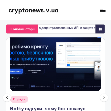
cryptonews.v.ua
Перейти
до
Актуальні
вмісту
новини
адержек в децентрализованных API и защита транзакционных сессий
Головні історії
криптовалют,
аналітика,
курси,
прогнози
та
гайди.
Опубліковано
Поради
у
Botty відгуки: чому бот показує