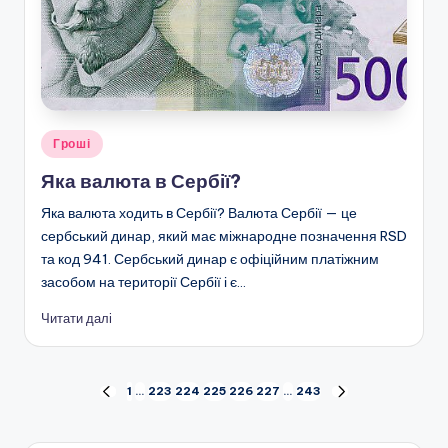
Опубліковано
Гроші
у
Яка валюта в Сербії?
Яка валюта ходить в Сербії? Валюта Сербії — це
сербський динар, який має міжнародне позначення RSD
та код 941. Сербський динар є офіційним платіжним
засобом на території Сербії і є…
Читати далі
Пагінація
1
…
223
224
225
226
227
…
243
ПОПЕРЕДНЯ
НАСТУПНА
СТОРІНКА
СТОРІНКА
записів